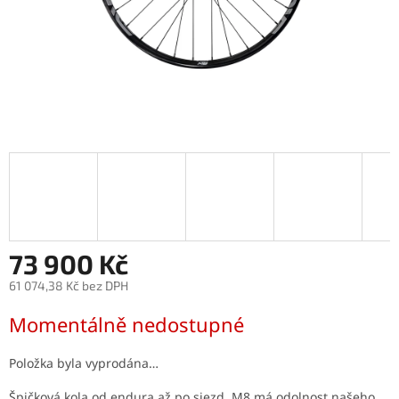
73 900 Kč
61 074,38 Kč bez DPH
Měrná
Momentálně nedostupné
cena:
Položka byla vyprodána…
Špičková kola od endura až po sjezd. M8 má odolnost našeho