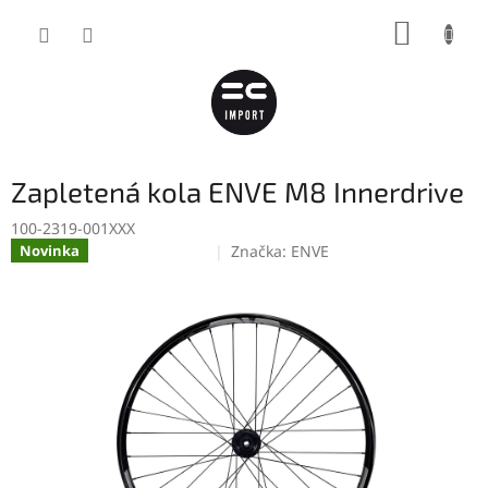
Přejít
NÁKUP
na
obsah
KOŠÍK
Zapletená kola ENVE M8 Innerdrive
100-2319-001XXX
Značka:
ENVE
Novinka
Připravujeme