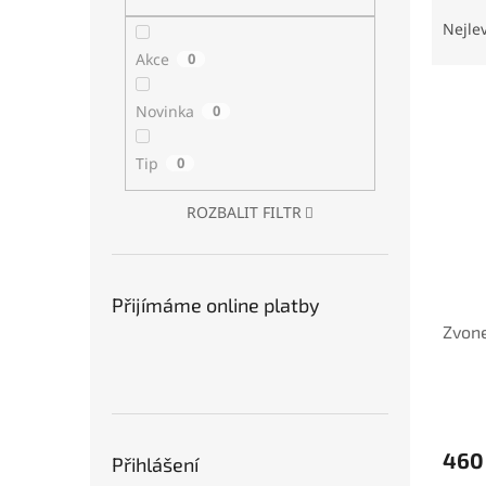
Ř
n
a
e
Nejle
z
l
Akce
0
e
V
n
Novinka
0
ý
í
p
p
Tip
0
i
r
s
o
ROZBALIT FILTR
p
d
r
u
o
k
d
t
Přijímáme online platby
u
ů
Zvone
k
t
ů
460
Přihlášení