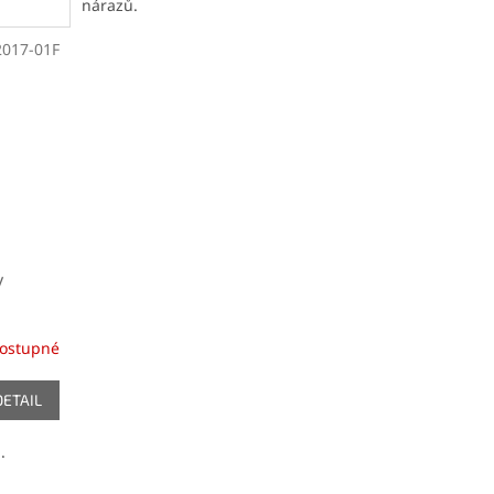
nárazů.
017-01F
y
ostupné
DETAIL
.