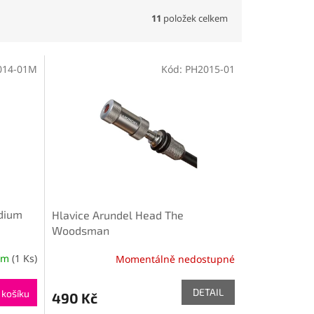
11
položek celkem
014-01M
Kód:
PH2015-01
dium
Hlavice Arundel Head The
Woodsman
em
(1 Ks)
Momentálně nedostupné
DETAIL
 košíku
490 Kč