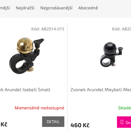
vnější
Nejdražší
Nejprodávanější
Abecedně
Kód:
AB2014-01S
Kód:
AB2
k Arundel Isabell Small
Zvonek Arundel Maybell Me
Momentálně nedostupné
Sklad
DETAIL
Do
 Kč
460 Kč