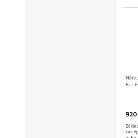
Nářad
Bar E
920
Zákla
záslep
jedno