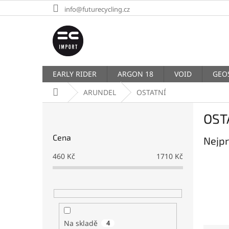
Přejít
info@futurecycling.cz
na
obsah
EARLY RIDER
ARGON 18
VOID
GEO
Domů
ARUNDEL
OSTATNÍ
P
OST
o
s
Cena
Nejpr
t
r
460
Kč
1710
Kč
a
n
n
í
p
a
Na skladě
4