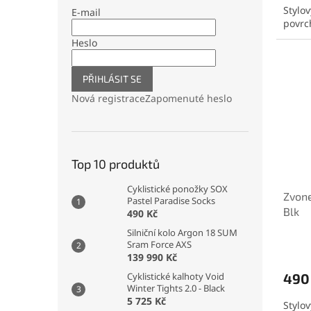
Stylo
E-mail
povrc
Heslo
PŘIHLÁSIT SE
Nová registrace
Zapomenuté heslo
Top 10 produktů
Cyklistické ponožky SOX
Zvon
Pastel Paradise Socks
Blk
490 Kč
Silniční kolo Argon 18 SUM
Sram Force AXS
139 990 Kč
Cyklistické kalhoty Void
490
Winter Tights 2.0 - Black
5 725 Kč
Stylo