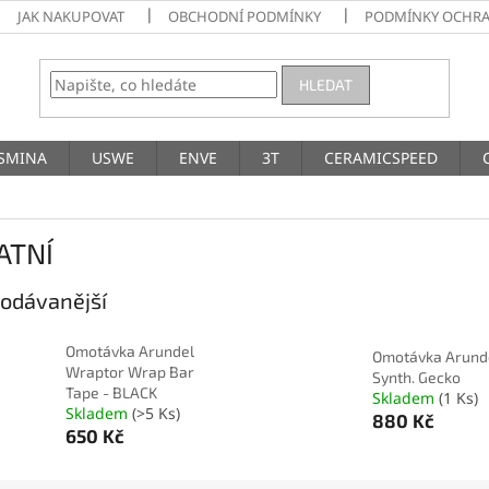
JAK NAKUPOVAT
OBCHODNÍ PODMÍNKY
PODMÍNKY OCHRA
HLEDAT
SMINA
USWE
ENVE
3T
CERAMICSPEED
ATNÍ
odávanější
Omotávka Arundel
Omotávka Arund
Wraptor Wrap Bar
Synth. Gecko
Tape - BLACK
Skladem
(1 Ks)
Skladem
(>5 Ks)
880 Kč
650 Kč