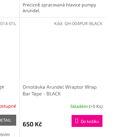
Precizně zpracovaná hlavice pumpy
Arundel.
014-01L
Kód:
GH-004PUR-BLACK
ge
Omotávka Arundel Wraptor Wrap
Bar Tape - BLACK
ostupné
Skladem
(>5 Ks)
DETAIL
Do košíku
650 Kč
stním