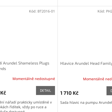
Kód:
BT2016-01
Kód:
PH2
í Arundel Shameless Plugs
Hlavice Arundel Head Famil
nds
Momentálně nedostupné
Momentálně ned
DETAIL
 Kč
1 710 Kč
dní nářadí prakticky umístěné v
Sada hlavic na pumpu Arundel
kách řídítek, vždy po ruce a
duše dostupné.