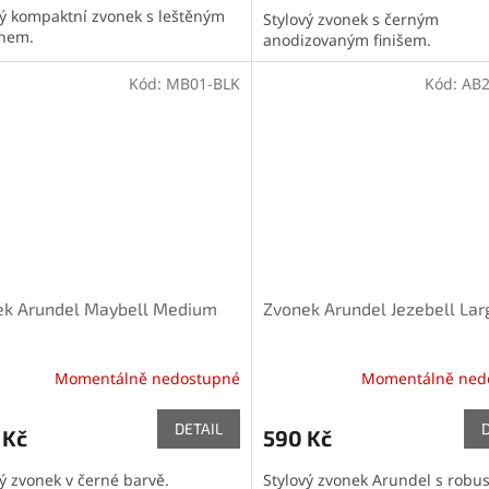
vý kompaktní zvonek s leštěným
Stylový zvonek s černým
hem.
anodizovaným finišem.
Kód:
MB01-BLK
Kód:
AB2
ek Arundel Maybell Medium
Zvonek Arundel Jezebell Lar
Momentálně nedostupné
Momentálně ned
DETAIL
 Kč
590 Kč
vý zvonek v černé barvě.
Stylový zvonek Arundel s robu