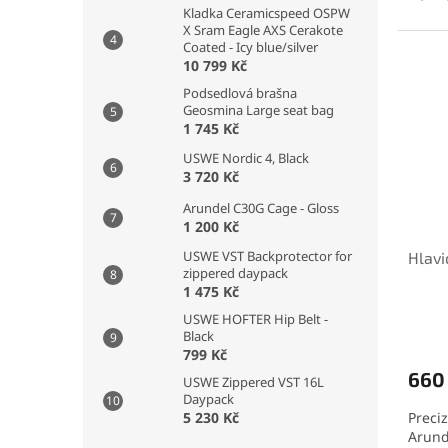
Kladka Ceramicspeed OSPW
X Sram Eagle AXS Cerakote
Coated - Icy blue/silver
10 799 Kč
Podsedlová brašna
Geosmina Large seat bag
1 745 Kč
USWE Nordic 4, Black
3 720 Kč
Arundel C30G Cage - Gloss
1 200 Kč
USWE VST Backprotector for
Hlavi
zippered daypack
1 475 Kč
USWE HOFTER Hip Belt -
Black
799 Kč
660
USWE Zippered VST 16L
Daypack
Preci
5 230 Kč
Arund