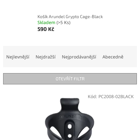
Košík Arundel Grypto Cage-Black
Skladem
(>5 Ks)
590 Kč
Ř
a
Nejlevnější
Nejdražší
Nejprodávanější
Abecedně
z
e
n
OTEVŘÍT FILTR
í
p
V
r
Kód:
PC2008-02BLACK
ý
o
p
d
i
u
s
k
p
t
r
ů