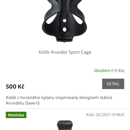
o
d
u
k
t
ů
Košík Arundel Sport Cage
Skladem
(>5 Ks)
DETAIL
500 Kč
Košík z tvrzeného nylonu inspirovaný designem stálice
Arundelu Dave-O.
Kód:
GC2021-01BLK
Novinka