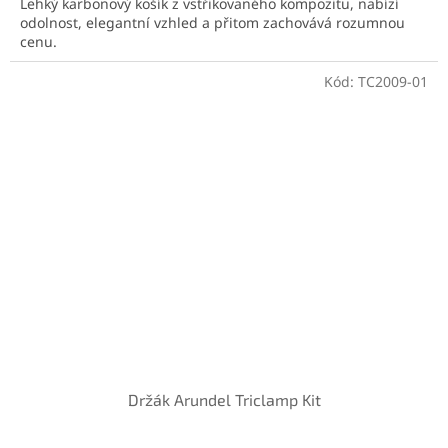
Lehký karbonový košík z vstřikovaného kompozitu, nabízí
odolnost, elegantní vzhled a přitom zachovává rozumnou
cenu.
Kód:
TC2009-01
Držák Arundel Triclamp Kit