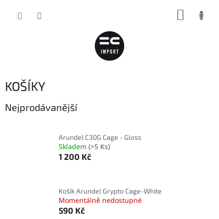
Přejít
NÁKUP
na
obsah
KOŠÍK
KOŠÍKY
Nejprodávanější
Arundel C30G Cage - Gloss
Skladem
(>5 Ks)
1 200 Kč
Košík Arundel Grypto Cage-White
Momentálně nedostupné
590 Kč