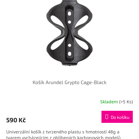
Košík Arundel Grypto Cage-Black
Skladem
(>5 Ks)
Do košíku
590 Kč
Univerzální košík z tvrzeného plastu s hmotností 48g a
tvarem vycházejícím z oblíbených karbonových modelů