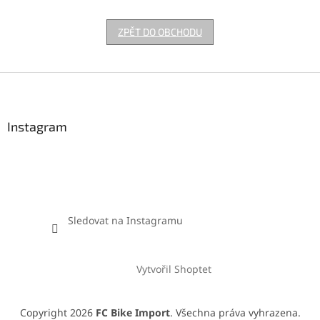
ZPĚT DO OBCHODU
Z
á
p
a
Instagram
t
í
Sledovat na Instagramu
Vytvořil Shoptet
Copyright 2026
FC Bike Import
. Všechna práva vyhrazena.