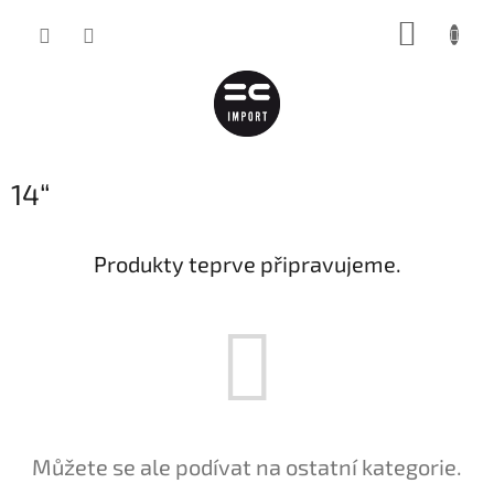
Přejít
NÁKUP
na
obsah
KOŠÍK
14“
Produkty teprve připravujeme.
Můžete se ale podívat na ostatní kategorie.