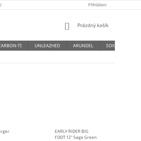
NY OSOBNÍCH ÚDAJŮ
Přihlášení
NÁKUPNÍ
Prázdný košík
KOŠÍK
CARBON-TI
UNLEAZHED
ARUNDEL
SOX
THM
arger
EARLY RIDER BIG
FOOT 12" Sage Green