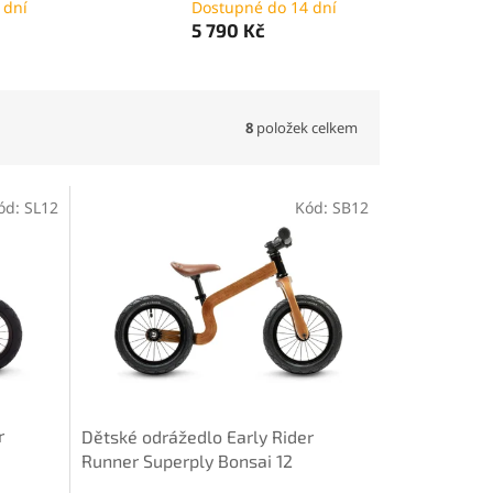
 dní
Dostupné do 14 dní
5 790 Kč
8
položek celkem
ód:
SL12
Kód:
SB12
r
Dětské odrážedlo Early Rider
Runner Superply Bonsai 12