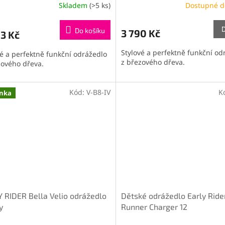
Skladem
(>5 ks)
Dostupné d
Do košíku
3 790 Kč
3 Kč
Stylové a perfektně funkční od
vé a perfektně funkční odrážedlo
z březového dřeva.
zového dřeva.
Kód:
V-B8-IV
K
nka
 RIDER Bella Velio odrážedlo
Dětské odrážedlo Early Ride
y
Runner Charger 12