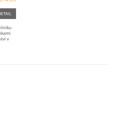
DETAIL
liníku
tikami
tví v