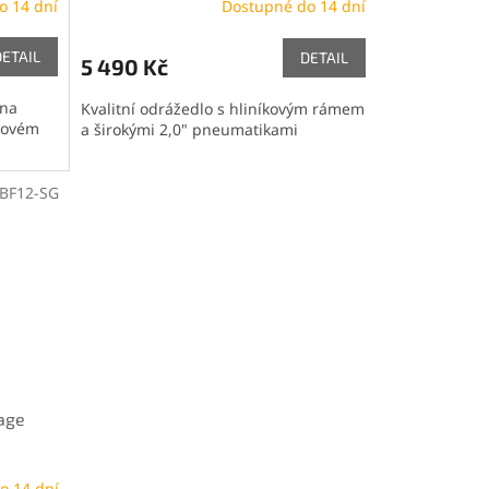
o 14 dní
Dostupné do 14 dní
DETAIL
DETAIL
5 490 Kč
 na
Kvalitní odrážedlo s hliníkovým rámem
iovém
a širokými 2,0" pneumatikami
BF12-SG
age
o 14 dní