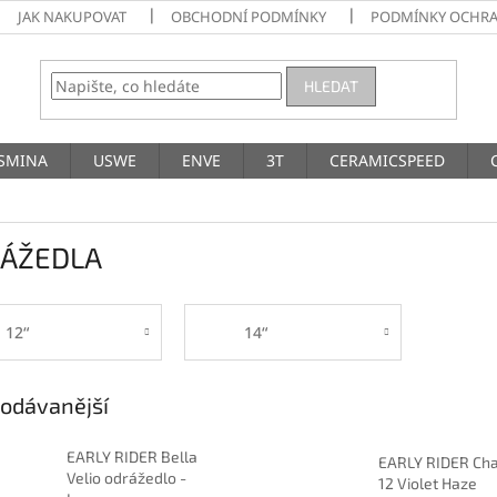
JAK NAKUPOVAT
OBCHODNÍ PODMÍNKY
PODMÍNKY OCHRA
HLEDAT
SMINA
USWE
ENVE
3T
CERAMICSPEED
ÁŽEDLA
12“
14“
odávanější
EARLY RIDER Bella
EARLY RIDER Ch
Velio odrážedlo -
12 Violet Haze