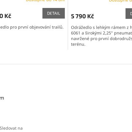
DETAIL
0 Kč
5 790 Kč
edlo pro první objevování trailů.
Odrážedlo s lehkým rámem z h
6061 a širokými 2,25" pneuma
navržené pro první dobrodružs
terénu.
O
v
l
á
d
a
c
í
am
p
r
v
k
y
Sledovat na
v