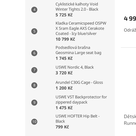
Cyklistické kalhoty Void
Winter Tights 2.0 - Black
5 725 Kč
4 9
Kladka Ceramicspeed OSPW
X Sram Eagle AXS Cerakote
Odráž
Coated - Icy blue/silver
10 799 Kč
Podsedlová brašna
Geosmina Large seat bag
1 745 Kč
USWE Nordic 4, Black
3 720 Kč
Arundel C30G Cage - Gloss
1 200 Kč
USWE VST Backprotector for
zippered daypack
1 475 Kč
USWE HOFTER Hip Belt -
Dětsk
Black
Runne
799 Kč