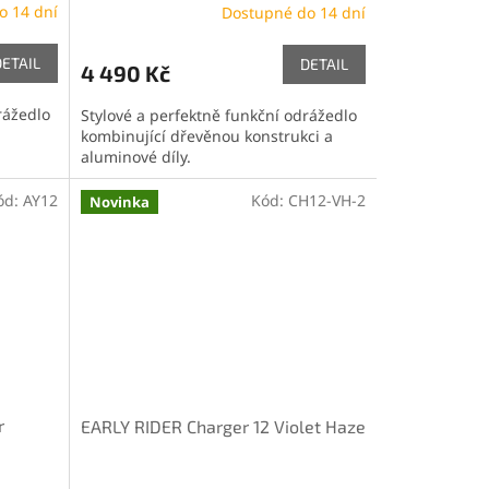
o 14 dní
Dostupné do 14 dní
DETAIL
DETAIL
4 490 Kč
rážedlo
Stylové a perfektně funkční odrážedlo
kombinující dřevěnou konstrukci a
aluminové díly.
ód:
AY12
Kód:
CH12-VH-2
Novinka
r
EARLY RIDER Charger 12 Violet Haze