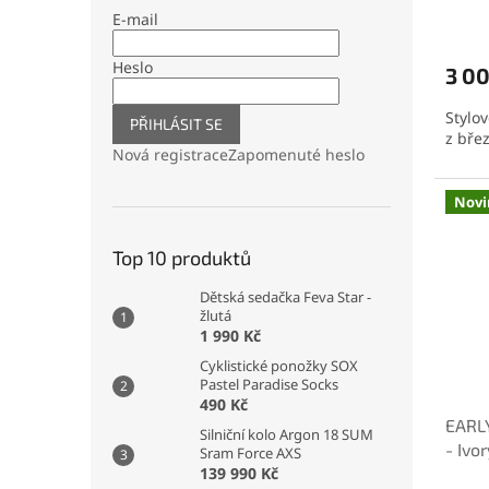
E-mail
Heslo
3 00
Stylo
PŘIHLÁSIT SE
z bře
Nová registrace
Zapomenuté heslo
Novi
Top 10 produktů
Dětská sedačka Feva Star -
žlutá
1 990 Kč
Cyklistické ponožky SOX
Pastel Paradise Socks
490 Kč
EARLY
Silniční kolo Argon 18 SUM
- Ivor
Sram Force AXS
139 990 Kč