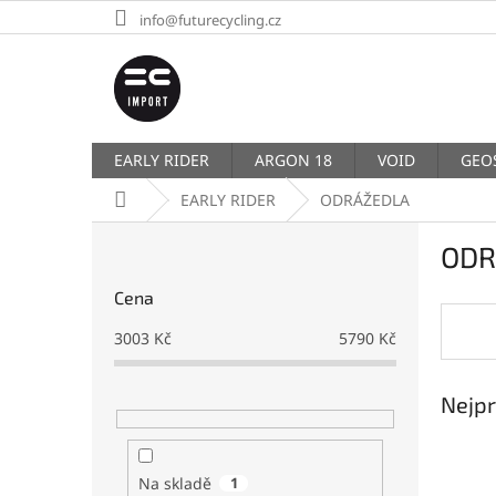
Přejít
info@futurecycling.cz
na
obsah
EARLY RIDER
ARGON 18
VOID
GEO
Domů
EARLY RIDER
ODRÁŽEDLA
P
ODR
o
s
Cena
t
r
3003
Kč
5790
Kč
a
n
Nejpr
n
í
p
a
Na skladě
1