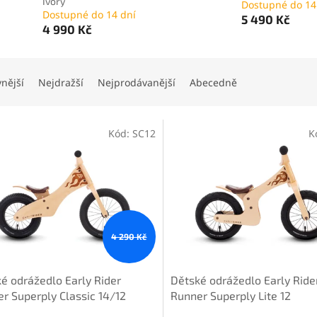
Ivory
Dostupné do 14
Dostupné do 14 dní
5 490 Kč
4 990 Kč
vnější
Nejdražší
Nejprodávanější
Abecedně
Kód:
SC12
K
4 290 Kč
é odrážedlo Early Rider
Dětské odrážedlo Early Ride
r Superply Classic 14/12
Runner Superply Lite 12