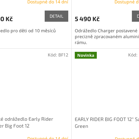
Dostupné do 14 dní
Dostupné d
DETAIL
90 Kč
5 490 Kč
edlo pro děti od 10 měsíců
Odrážedlo Charger postavené
precizně zpracovaném alumin
rámu.
Kód:
BF12
Kód:
Novinka
é odrážedlo Early Rider
EARLY RIDER BIG FOOT 12" S
r Big Foot 12
Green
Dostupné do 14 dní
Dostupné d