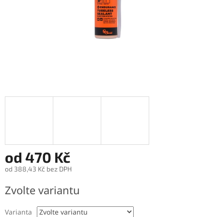
od
470 Kč
od
388,43 Kč
bez DPH
Měrná
Zvolte variantu
cena:
Varianta