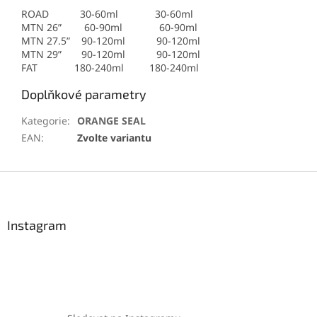
ROAD 30-60ml 30-60ml
MTN 26” 60-90ml 60-90ml
MTN 27.5” 90-120ml 90-120ml
MTN 29” 90-120ml 90-120ml
FAT 180-240ml 180-240ml
Doplňkové parametry
Kategorie
:
ORANGE SEAL
EAN
:
Zvolte variantu
Z
á
p
a
Instagram
t
í