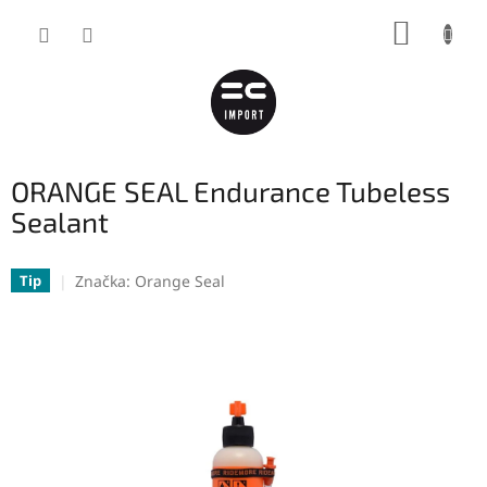
Přejít
NÁKUP
na
obsah
KOŠÍK
ORANGE SEAL Endurance Tubeless
Sealant
Značka:
Orange Seal
Tip