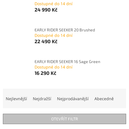
Dostupné do 14 dní
24 990 Kč
EARLY RIDER SEEKER 20 Brushed
Dostupné do 14 dní
22 490 Kč
EARLY RIDER SEEKER 16 Sage Green
Dostupné do 14 dní
16 290 Kč
Ř
a
Nejlevnější
Nejdražší
Nejprodávanější
Abecedně
z
e
n
OTEVŘÍT FILTR
í