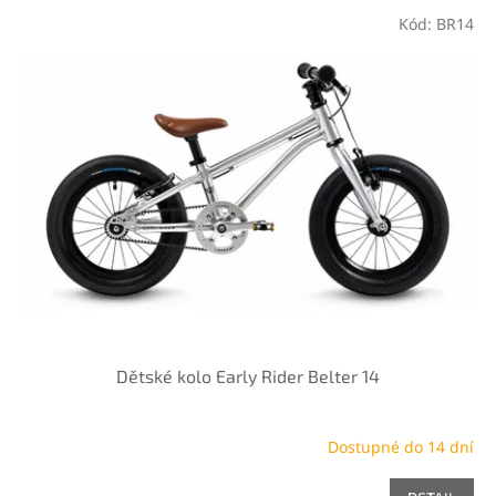
p
V
r
Kód:
BR14
ý
o
p
d
i
u
s
k
p
t
r
ů
o
d
u
k
t
ů
Dětské kolo Early Rider Belter 14
Dostupné do 14 dní