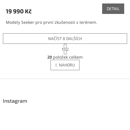
DETAIL
19 990 Kč
Modely Seeker pro první zkušenosti s terénem.
NAČÍST 8 DALŠÍCH
S
1
2
t
O
r
20
položek celkem
v
á
l
NAHORU
n
á
k
d
o
v
Z
a
á
c
á
n
í
p
í
p
a
Instagram
r
t
v
í
k
y
v