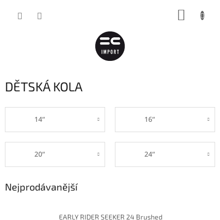
Přejít
NÁKUP
na
obsah
KOŠÍK
DĚTSKÁ KOLA
14“
16“
20“
24“
Nejprodávanější
EARLY RIDER SEEKER 24 Brushed