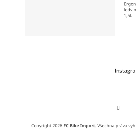
Ergon
ledvi
1,5l.
Z
á
p
a
t
Instagr
í
Copyright 2026
FC Bike Import
. Všechna práva vyh