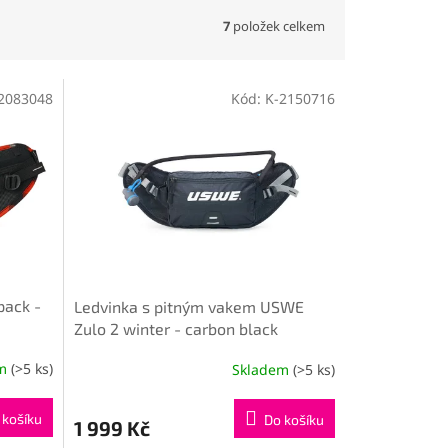
7
položek celkem
2083048
Kód:
K-2150716
pack -
Ledvinka s pitným vakem USWE
Zulo 2 winter - carbon black
em
(>5 ks)
Skladem
(>5 ks)
 košíku
Do košíku
1 999 Kč