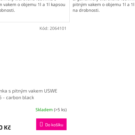
m vakem o objemu 1l a 1l kapsou
pitným vakem o objemu 1l a 1
obnosti.
na drobnosti.
Kód:
2064101
inka s pitným vakem USWE
6 - carbon black
Skladem
(>5 ks)
Do košíku
0 Kč