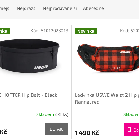
vnější
Nejdražší
Nejprodávanější
Abecedně
Kód:
51012023013
Kód:
520
nka
Novinka
HOFTER Hip Belt - Black
Ledvinka USWE Waist 2 Hip 
flannel red
Skladem
(>5 ks)
Sklad
DETAIL
Do
 Kč
1 490 Kč