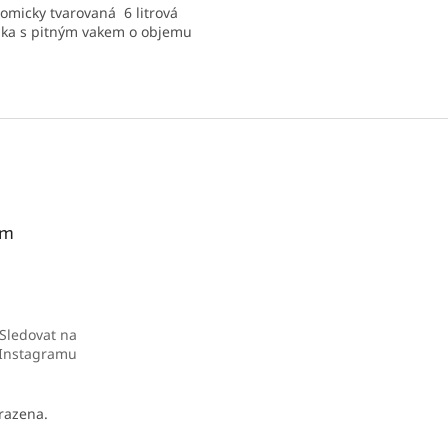
omicky tvarovaná 6 litrová
nka s pitným vakem o objemu
O
v
l
á
d
a
c
í
am
p
r
v
k
y
Sledovat na
v
Instagramu
ý
p
i
razena.
s
u