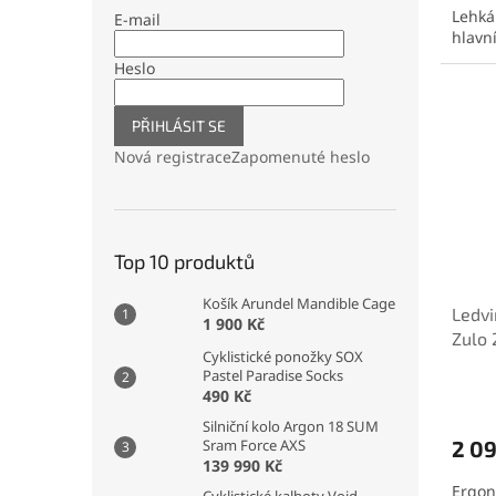
Lehká
E-mail
hlavn
Heslo
PŘIHLÁSIT SE
Nová registrace
Zapomenuté heslo
Top 10 produktů
Košík Arundel Mandible Cage
Ledv
1 900 Kč
Zulo 
Cyklistické ponožky SOX
Pastel Paradise Socks
490 Kč
Silniční kolo Argon 18 SUM
2 0
Sram Force AXS
139 990 Kč
Ergon