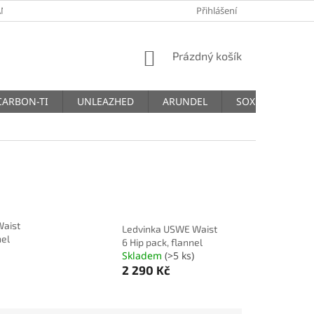
NY OSOBNÍCH ÚDAJŮ
Přihlášení
NÁKUPNÍ
Prázdný košík
KOŠÍK
CARBON-TI
UNLEAZHED
ARUNDEL
SOX
THM
Waist
Ledvinka USWE Waist
nel
6 Hip pack, flannel
Skladem
(>5 ks)
2 290 Kč