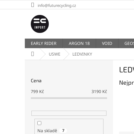
Přejít
info@futurecycling.cz
na
obsah
EARLY RIDER
ARGON 18
VOID
GEO
Domů
USWE
LEDVINKY
P
LED
o
s
Cena
Nejpr
t
r
799
Kč
3190
Kč
a
n
n
í
p
a
Na skladě
7