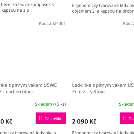
 běžecká ledvinka/opasek s
Ergonomicky tvarovaná ledvink
í kapsou na zip
objemem 2l a kapsou na drobn
Kód:
2024301
Kód:
inka s pitným vakem USWE
Ledvinka s pitným vakem U
2 - carbon black
Zulo 2 - yellow
Skladem
(>5 ks)
Sklad
Do košíku
Do
90 Kč
2 090 Kč
omicky tvarovaná ledvinka s
Ergonomicky tvarovaná ledvink