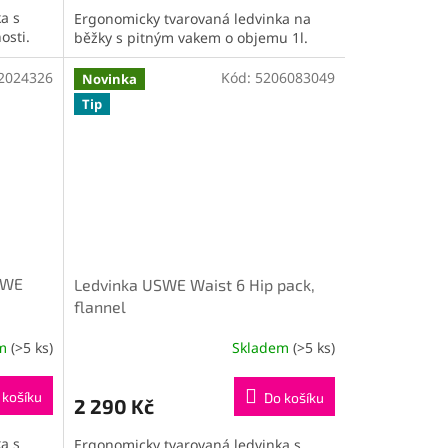
a s
Ergonomicky tvarovaná ledvinka na
osti.
běžky s pitným vakem o objemu 1l.
2024326
Kód:
5206083049
Novinka
Tip
SWE
Ledvinka USWE Waist 6 Hip pack,
flannel
em
(>5 ks)
Skladem
(>5 ks)
 košíku
Do košíku
2 290 Kč
a s
Ergonomicky tvarovaná ledvinka s