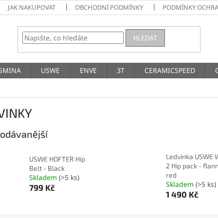
JAK NAKUPOVAT
OBCHODNÍ PODMÍNKY
PODMÍNKY OCHRA
HLEDAT
SMINA
USWE
ENVE
3T
CERAMICSPEED
VINKY
odávanější
Ledvinka USWE 
USWE HOFTER Hip
2 Hip pack - flan
Belt - Black
red
Skladem
(>5 ks)
Skladem
(>5 ks)
799 Kč
1 490 Kč