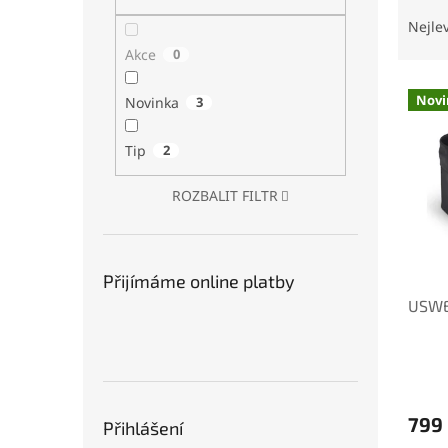
Ř
n
a
e
Nejle
z
l
Akce
0
e
V
n
Novi
Novinka
3
ý
í
p
p
Tip
2
i
r
s
o
ROZBALIT FILTR
p
d
r
u
o
k
d
t
Přijímáme online platby
u
ů
USWE 
k
t
ů
799
Přihlášení