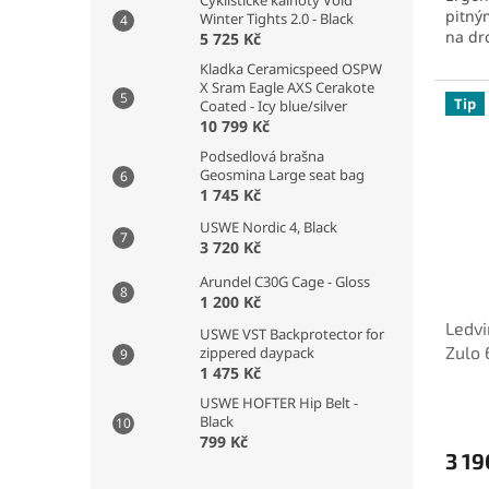
Cyklistické kalhoty Void
pitný
Winter Tights 2.0 - Black
na dr
5 725 Kč
Kladka Ceramicspeed OSPW
X Sram Eagle AXS Cerakote
Tip
Coated - Icy blue/silver
10 799 Kč
Podsedlová brašna
Geosmina Large seat bag
1 745 Kč
USWE Nordic 4, Black
3 720 Kč
Arundel C30G Cage - Gloss
1 200 Kč
Ledv
USWE VST Backprotector for
Zulo 
zippered daypack
1 475 Kč
USWE HOFTER Hip Belt -
Black
799 Kč
3 19