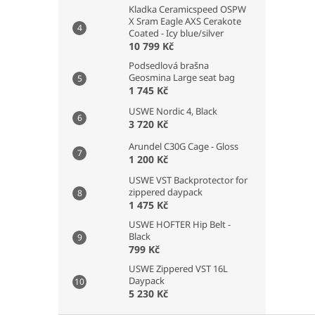
Kladka Ceramicspeed OSPW
X Sram Eagle AXS Cerakote
Coated - Icy blue/silver
10 799 Kč
Podsedlová brašna
Geosmina Large seat bag
1 745 Kč
USWE Nordic 4, Black
3 720 Kč
Arundel C30G Cage - Gloss
1 200 Kč
USWE VST Backprotector for
zippered daypack
1 475 Kč
USWE HOFTER Hip Belt -
Black
799 Kč
USWE Zippered VST 16L
Daypack
5 230 Kč