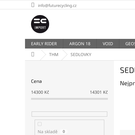
Přejít
info@futurecycling.cz
na
obsah
EARLY RIDER
ARGON 18
VOID
GEO
Domů
THM
SEDLOVKY
P
SED
o
s
Cena
Nejpr
t
r
14300
Kč
14301
Kč
a
n
n
í
p
a
Na skladě
0
Ř