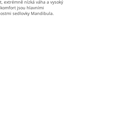
t, extrémně nízká váha a vysoký
í komfort jsou hlavními
ostmi sedlovky Mandibula.
O
v
l
á
d
a
c
í
p
r
v
k
y
v
ý
p
i
s
u