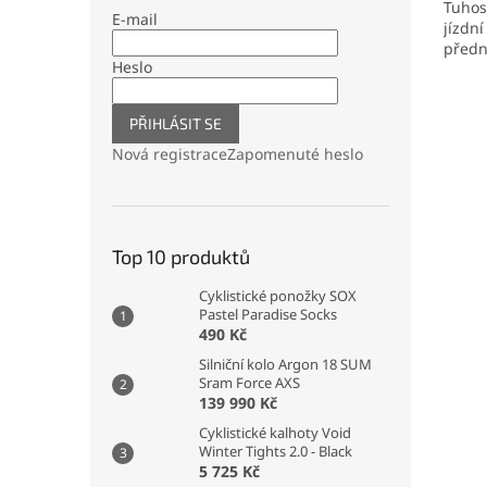
Tuhos
E-mail
jízdn
předn
Heslo
PŘIHLÁSIT SE
Nová registrace
Zapomenuté heslo
Top 10 produktů
Cyklistické ponožky SOX
Pastel Paradise Socks
490 Kč
Silniční kolo Argon 18 SUM
Sram Force AXS
139 990 Kč
Cyklistické kalhoty Void
Winter Tights 2.0 - Black
5 725 Kč