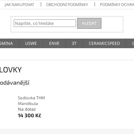
JAK NAKUPOVAT
OBCHODNÍ PODMÍNKY
PODMÍNKY OCHRA
HLEDAT
SMINA
USWE
ENVE
3T
CERAMICSPEED
LOVKY
odávanější
Sedlovka THM
Mandibula
Na dotaz
14 300 Kč