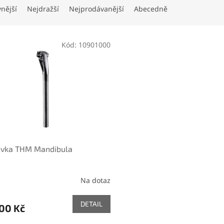
vnější
Nejdražší
Nejprodávanější
Abecedně
Kód:
10901000
ovka THM Mandibula
Na dotaz
DETAIL
00 Kč