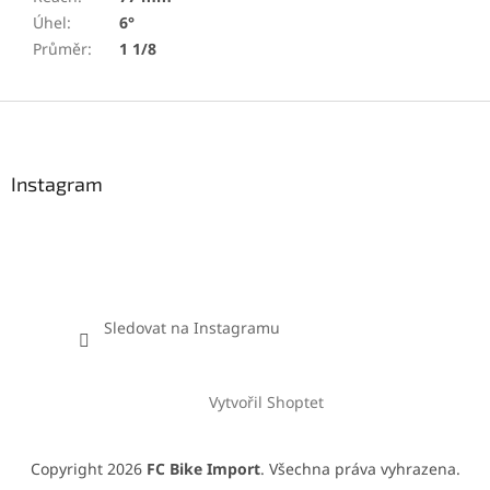
Úhel
:
6°
Průměr
:
1 1/8
Z
á
p
a
Instagram
t
í
Sledovat na Instagramu
Vytvořil Shoptet
Copyright 2026
FC Bike Import
. Všechna práva vyhrazena.