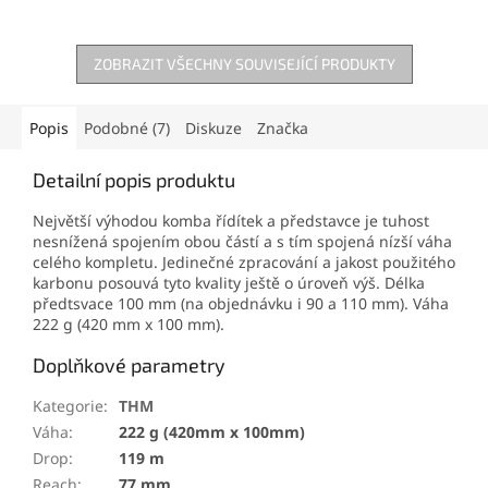
ZOBRAZIT VŠECHNY SOUVISEJÍCÍ PRODUKTY
Popis
Podobné (7)
Diskuze
Značka
Detailní popis produktu
Největší výhodou komba řídítek a představce je tuhost
nesnížená spojením obou částí a s tím spojená nízší váha
celého kompletu. Jedinečné zpracování a jakost použitého
karbonu posouvá tyto kvality ještě o úroveň výš. Délka
předtsvace 100 mm (na objednávku i 90 a 110 mm). Váha
222 g (420 mm x 100 mm).
Doplňkové parametry
Kategorie
:
THM
Váha
:
222 g (420mm x 100mm)
Drop
:
119 m
Reach
:
77 mm