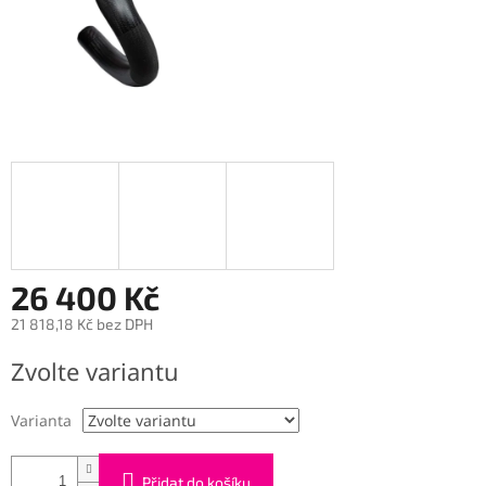
26 400 Kč
21 818,18 Kč bez DPH
Měrná
Zvolte variantu
cena:
Varianta
Přidat do košíku