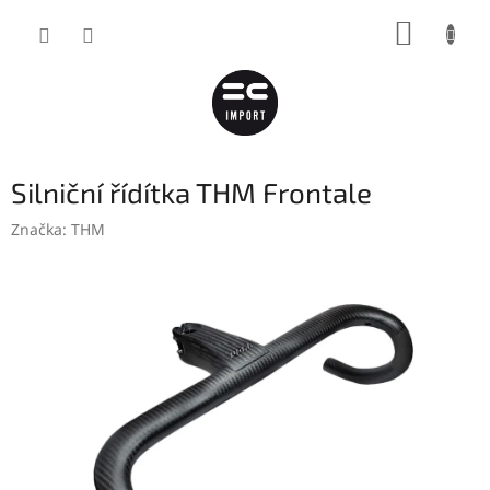
Přejít
NÁKUP
na
obsah
KOŠÍK
Silniční řídítka THM Frontale
Značka:
THM