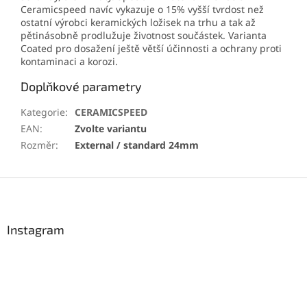
Ceramicspeed navíc vykazuje o 15% vyšší tvrdost než
ostatní výrobci keramických ložisek na trhu a tak až
pětinásobně prodlužuje životnost součástek. Varianta
Coated pro dosažení ještě větší účinnosti a ochrany proti
kontaminaci a korozi.
Doplňkové parametry
Kategorie
:
CERAMICSPEED
EAN
:
Zvolte variantu
Rozměr
:
External / standard 24mm
Z
á
p
a
Instagram
t
í