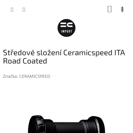
Přejít
NÁKUP
na
obsah
KOŠÍK
Středové složení Ceramicspeed ITA
Road Coated
Značka:
CERAMICSPEED