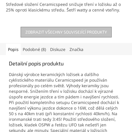
Středové složení Ceramicspeed snižuje tření v ložisku až o
25% oproti klasickému středu. Šetří watty a cenné vteřiny.
ZOBRAZIT VŠECHNY SOUVISEJÍCÍ PRODUKTY
Popis
Podobné (8)
Diskuze
Značka
Detailní popis produktu
Dánský výrobce keramických ložisek a dalšího
cyklistického materiálu Ceramicspeed je používán
profesionály po celém světě. Výhody keramiky jsou
nesporné. Snížením tření v ložisku dochází k výrazné
úspoře energie jezdce a tím pádem i navýšení rychlosti.
Při použití kompletního setupu Ceramicspeed dochází k
navýšení výkonu jezdce dokonce o 16W, což dělá celých
50 s na 40km trati (při konstantní rychlosti 40km/h). Na
ironmanské trati tedy 3:45! Použití středového složení,
ložisek, kladek OSPW a řetězu UFO tak nešetří jen
sekundy, ale minuty. Speciální materiál v ložiscích