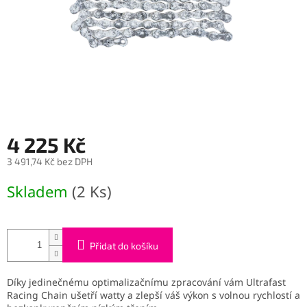
4 225 Kč
3 491,74 Kč bez DPH
Měrná
Skladem
(2 Ks)
cena:
Přidat do košíku
Díky jedinečnému optimalizačnímu zpracování vám Ultrafast
Racing Chain ušetří watty a zlepší váš výkon s volnou rychlostí a