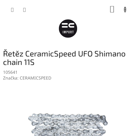
Přejít
NÁKUP
na
obsah
KOŠÍK
Řetěz CeramicSpeed UFO Shimano
chain 11S
105641
Značka:
CERAMICSPEED