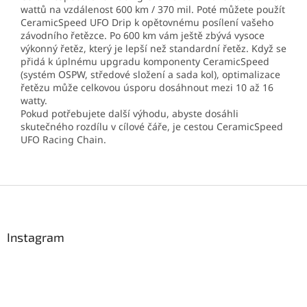
wattů na vzdálenost 600 km / 370 mil. Poté můžete použít
CeramicSpeed ​​UFO Drip k opětovnému posílení vašeho
závodního řetězce. Po 600 km vám ještě zbývá vysoce
výkonný řetěz, který je lepší než standardní řetěz. Když se
přidá k úplnému upgradu komponenty CeramicSpeed ​​
(systém OSPW, středové složení a sada kol), optimalizace
řetězu může celkovou úsporu dosáhnout mezi 10 až 16
watty.
Pokud potřebujete další výhodu, abyste dosáhli
skutečného rozdílu v cílové čáře, je cestou CeramicSpeed ​​
UFO Racing Chain.
Z
á
p
a
Instagram
t
í