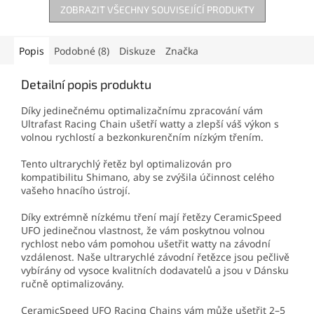
ZOBRAZIT VŠECHNY SOUVISEJÍCÍ PRODUKTY
Popis
Podobné (8)
Diskuze
Značka
Detailní popis produktu
Díky jedinečnému optimalizačnímu zpracování vám
Ultrafast Racing Chain ušetří watty a zlepší váš výkon s
volnou rychlostí a bezkonkurenčním nízkým třením.
Tento ultrarychlý řetěz byl optimalizován pro
kompatibilitu Shimano, aby se zvýšila účinnost celého
vašeho hnacího ústrojí.
Díky extrémně nízkému tření mají řetězy CeramicSpeed ​​
UFO jedinečnou vlastnost, že vám poskytnou volnou
rychlost nebo vám pomohou ušetřit watty na závodní
vzdálenost. Naše ultrarychlé závodní řetězce jsou pečlivě
vybírány od vysoce kvalitních dodavatelů a jsou v Dánsku
ručně optimalizovány.
CeramicSpeed ​​UFO Racing Chains vám může ušetřit 2–5