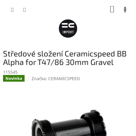
Přejít
NÁKUP
na
obsah
KOŠÍK
Středové složení Ceramicspeed BB
Alpha for T47/86 30mm Gravel
115545
Značka:
CERAMICSPEED
Novinka