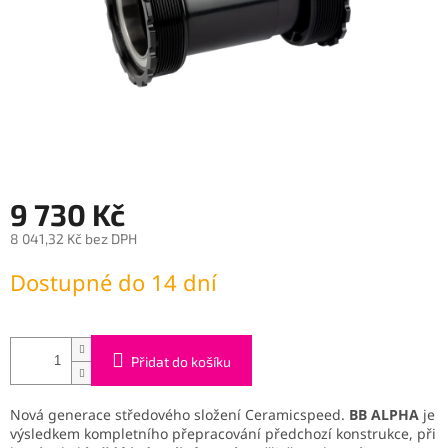
9 730 Kč
8 041,32 Kč bez DPH
Měrná
Dostupné do 14 dní
cena:
Přidat do košíku
Nová generace středového složení Ceramicspeed.
BB ALPHA
je
výsledkem kompletního přepracování předchozí konstrukce, při