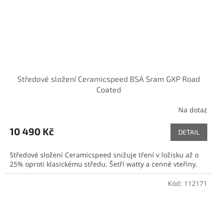
Středové složení Ceramicspeed BSA Sram GXP Road
Coated
Na dotaz
10 490 Kč
DETAIL
Středové složení Ceramicspeed snižuje tření v ložisku až o
25% oproti klasickému středu. Šetří watty a cenné vteřiny.
Kód:
112171