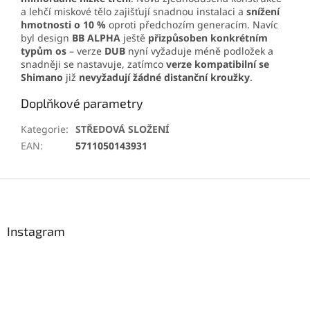
a lehčí miskové tělo zajišťují snadnou instalaci a
snížení
hmotnosti o 10 %
oproti předchozím generacím. Navíc
byl design
BB ALPHA
ještě
přizpůsoben konkrétním
typům os
– verze
DUB
nyní vyžaduje méně podložek a
snadněji se nastavuje, zatímco
verze kompatibilní se
Shimano
již
nevyžadují žádné distanční kroužky
.
Doplňkové parametry
Kategorie
:
STŘEDOVÁ SLOŽENÍ
EAN
:
5711050143931
Z
á
p
a
Instagram
t
í