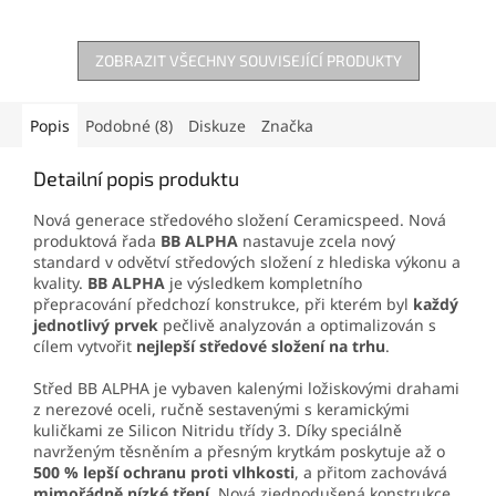
ZOBRAZIT VŠECHNY SOUVISEJÍCÍ PRODUKTY
Popis
Podobné (8)
Diskuze
Značka
Detailní popis produktu
Nová generace středového složení Ceramicspeed. Nová
produktová řada
BB ALPHA
nastavuje zcela nový
standard v odvětví středových složení z hlediska výkonu a
kvality.
BB ALPHA
je výsledkem kompletního
přepracování předchozí konstrukce, při kterém byl
každý
jednotlivý prvek
pečlivě analyzován a optimalizován s
cílem vytvořit
nejlepší středové složení na trhu
.
Střed BB ALPHA je vybaven kalenými ložiskovými drahami
z nerezové oceli, ručně sestavenými s keramickými
kuličkami ze Silicon Nitridu třídy 3. Díky speciálně
navrženým těsněním a přesným krytkám poskytuje až o
500 % lepší ochranu proti vlhkosti
, a přitom zachovává
mimořádně nízké tření
. Nová zjednodušená konstrukce