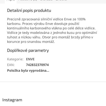
Detailní popis produktu
Precizně zpracovaná silniční vidlice Enve ze 100%
karbonu. Proces výrobu Enve dovoluje použití
kontinuálního karbonového vlákna po celé délce vidlice.
Vidlice je tedy modelována z jednoho kusu pro optimální
tuhost a nízkou váhu. Otvor pro montáž brzdy přímo v
korunce pro snandou montáž.
Doplňkové parametry
Kategorie
:
ENVE
EAN
:
742832370974
Položka byla vyprodána…
Z
á
p
a
Instagram
t