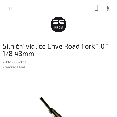
Přejít
NÁKUP
na
obsah
KOŠÍK
Silniční vidlice Enve Road Fork 1.0 1
1/8 43mm
200-1000-003
Značka:
ENVE