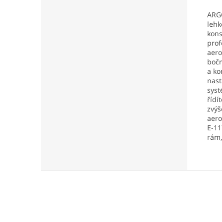
ARGO
lehk
kons
prof
aero
bočn
a ko
nast
syst
řídí
zvýš
aero
E-11
rám,
Z
á
p
a
t