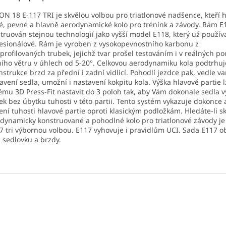
N 18 E-117 TRI je skvělou volbou pro triatlonové nadšence, kteří h
é, pevné a hlavně aerodynamické kolo pro trénink a závody. Rám E11
truován stejnou technologií jako vyšší model E118, který už používa
esionálové. Rám je vyroben z vysokopevnostního karbonu z
profilovaných trubek, jejichž tvar prošel testováním i v reálných 
ího větru v úhlech od 5-20°. Celkovou aerodynamiku kola podtrhuj
nstrukce brzd za přední i zadní vidlicí. Pohodlí jezdce pak, vedle va
avení sedla, umožní i nastavení kokpitu kola. Výška hlavové partie 
ému 3D Press-Fit nastavit do 3 poloh tak, aby Vám dokonale sedla v
tek bez úbytku tuhosti v této partii. Tento systém vykazuje dokonce
ení tuhosti hlavové partie oproti klasickým podložkám. Hledáte-li s
dynamicky konstruované a pohodlné kolo pro triatlonové závody je
7 tri výbornou volbou. E117 vyhovuje i pravidlům UCI. Sada E117 
 sedlovku a brzdy.