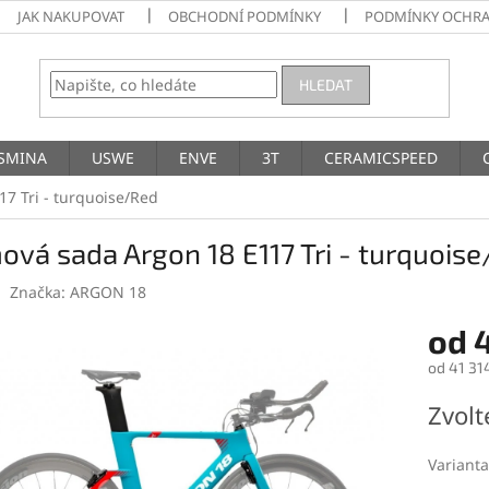
JAK NAKUPOVAT
OBCHODNÍ PODMÍNKY
PODMÍNKY OCHRA
HLEDAT
SMINA
USWE
ENVE
3T
CERAMICSPEED
7 Tri - turquoise/Red
vá sada Argon 18 E117 Tri - turquois
Značka:
ARGON 18
od
od
41 31
Měrná
Zvolt
cena:
Varianta