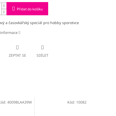
Přidat do košíku
ový a časovkářský speciál pro hobby sporotvce
 informace
ZEPTAT SE
SDÍLET
Kód:
4009BLAA39W
Kód:
10082