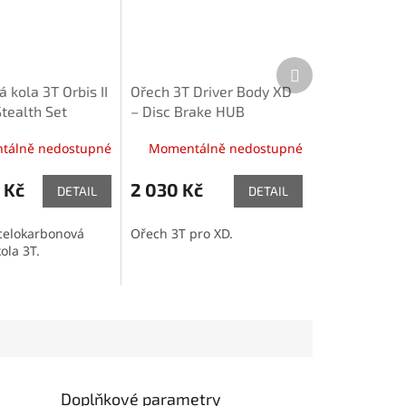
Další
produkt
 kola 3T Orbis II
Ořech 3T Driver Body XD
tealth Set
– Disc Brake HUB
tálně nedostupné
Momentálně nedostupné
 Kč
2 030 Kč
DETAIL
DETAIL
celokarbonová
Ořech 3T pro XD.
ola 3T.
Doplňkové parametry