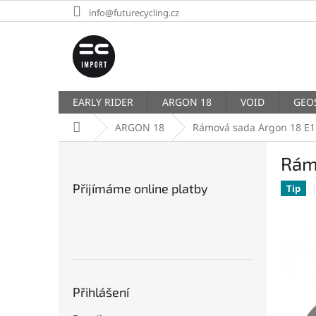
Přejít
info@futurecycling.cz
na
obsah
EARLY RIDER
ARGON 18
VOID
GEO
Domů
ARGON 18
Rámová sada Argon 18 E11
P
Rámo
o
s
Přijímáme online platby
Tip
t
r
a
n
n
í
p
Přihlášení
a