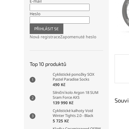
n
E-mail
e
l
Heslo
PŘIHLÁSIT SE
Nová registrace
Zapomenuté heslo
Top 10 produktů
Cyklistické ponožky SOX
Pastel Paradise Socks
490 Kč
Silniční kolo Argon 18 SUM
Sram Force AXS
Souvi
139 990 Kč
Cyklistické kalhoty Void
Winter Tights 2.0 - Black
5 725 Kč
Kladka Ceramicspeed OSPW