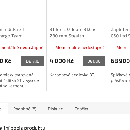
ní řídítka 3T
3T Ionic 0 Team 31.6 x
Zapletená
rergo Team
280 mm Stealth
C50 Ltd S
mentálně nedostupné
Momentálně nedostupné
Momen
0 Kč
4 000 Kč
68 900
DETAIL
DETAIL
omicky tvarovaná
Karbonová sedlovka 3T.
Špičková 
ní řídítka 3T z vysoce
plášťová k
tního karbonu.
s
Podobné (8)
Diskuze
Značka
ailní popis produktu