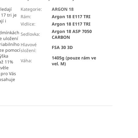
ledají
Kategorie
:
ARGON 18
7 tri je
Rám
:
Argon 18 E117 TRI
jí i
Vidlice
:
Argon 18 E117 TRI
Argon 18 ASP 7050
podmínkách
Sedlovka
:
CARBON
e uložení
riabilního
Hlavové
FSA 30 3D
lze pomocí
složení
:
ýška
1405g (pouze rám ve
Váha
:
 až 11%
vel. M)
kvěle
 pro Vás
obsahuje