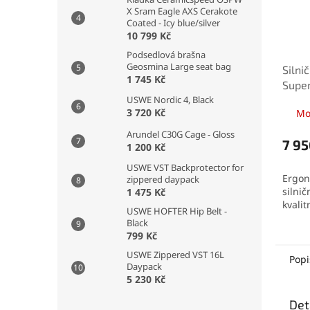
X Sram Eagle AXS Cerakote
Coated - Icy blue/silver
10 799 Kč
Podsedlová brašna
Geosmina Large seat bag
Silnič
1 745 Kč
Supe
USWE Nordic 4, Black
3 720 Kč
Mo
Arundel C30G Cage - Gloss
7 95
1 200 Kč
USWE VST Backprotector for
Ergon
zippered daypack
silnič
1 475 Kč
kvali
USWE HOFTER Hip Belt -
Black
799 Kč
USWE Zippered VST 16L
Popi
Daypack
5 230 Kč
Det