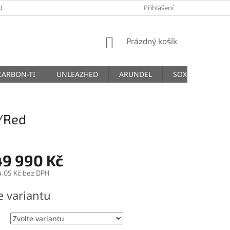
NY OSOBNÍCH ÚDAJŮ
Přihlášení
NÁKUPNÍ
Prázdný košík
KOŠÍK
CARBON-TI
UNLEAZHED
ARUNDEL
SOX
THM
e/Red
49 990 Kč
4,05 Kč
bez DPH
e variantu