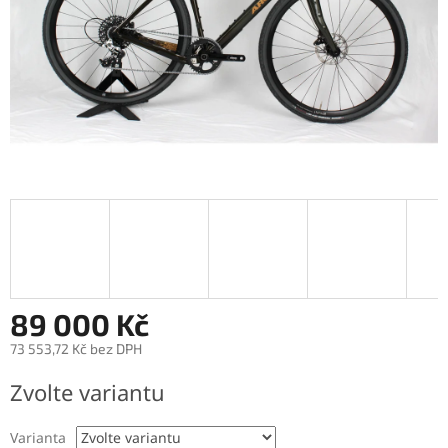
89 000 Kč
73 553,72 Kč bez DPH
Měrná
Zvolte variantu
cena:
Varianta