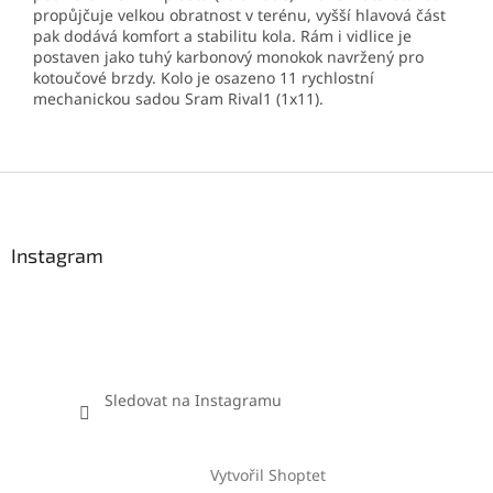
propůjčuje velkou obratnost v terénu, vyšší hlavová část
pak dodává komfort a stabilitu kola. Rám i vidlice je
postaven jako tuhý karbonový monokok navržený pro
kotoučové brzdy. Kolo je osazeno 11 rychlostní
mechanickou sadou Sram Rival1 (1x11).
Z
á
p
a
Instagram
t
í
Sledovat na Instagramu
Vytvořil Shoptet