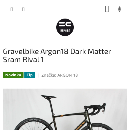
Přejít
NÁKUP
na
obsah
KOŠÍK
Gravelbike Argon18 Dark Matter
Sram Rival 1
Značka:
ARGON 18
Novinka
Tip