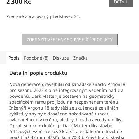
2 300 Kč
DETAIL
Precizně zpracovaný představec 3T.
ZOBRAZIT VŠECHNY SOUVISEJÍCÍ PRODUKTY
Popis
Podobné (8)
Diskuze
Značka
Detailní popis produktu
Nová generace gravelbiku od kanadské značky Argon18
pro sezónu 2023 s plně integrovaným vedením hadic a
bowdenů. Dark Matter je postaven na geometricky
specifickém rámu pro jízdu na nezpevněném terénu.
Inženýři Argonu 18 tady těží ze zkušeností ze silniční
cyklistiky aby bylo dosaženo požadované tuhosti,
ovladatelnosti v terénu, ale i rychlosti a aerodynamiky.
Oproti silničním kolům je Dark Matter díky stavbě
řetězových vzpěr celkově kratší, ale stále rám dovoluje
použití až 43 mm plášťů (kola 700C). Právě kratší stavba