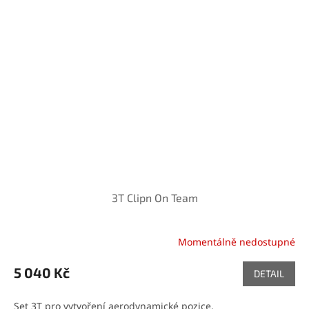
3T Clipn On Team
Momentálně nedostupné
5 040 Kč
DETAIL
Set 3T pro vytvoření aerodynamické pozice.