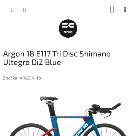
Přejít
NÁKUP
na
obsah
KOŠÍK
Argon 18 E117 Tri Disc Shimano
Ultegra Di2 Blue
Značka:
ARGON 18