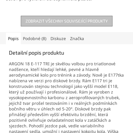
ZOBRAZIT VŠECHNY SOUVISEJÍCÍ PRODUKTY
Popis
Podobné (8)
Diskuze
Značka
Detailní popis produktu
ARGON 18 E-117 TRI je skvělou volbou pro triatlonové
nadšence, kteří hledají lehké, pevné a hlavně
aerodynamické kolo pro trénink a závody. Nově je E177tka
nabízena ve verzi pro diskové brzdy. Rám E117 tri je
konstruován stejnou technologií jako vyšší model E118,
který už používají i profesionálové. Rám je vyroben z
vysokopevnostního karbonu z aeroprofilovaných trubek,
jejichž tvar prošel testováním i v reálných podmínkách
bočního větru v úhlech od 5-20°. Diskové brzdy pak
přinášejí především vyšší efektivitu brzdění, která
pozitivně ovlivňuje ovladatelnost kola v zatáčkách a
sjezdech. Pohodlí jezdce pak, vedle variabilního
nastavení sedla, umožní i nastavení kokpitu kola. Výška