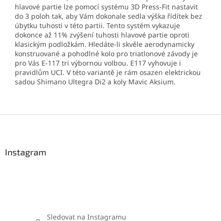
hlavové partie lze pomocí systému 3D Press-Fit nastavit
do 3 poloh tak, aby Vám dokonale sedla výška řídítek bez
úbytku tuhosti v této partii. Tento systém vykazuje
dokonce až 11% zvýšení tuhosti hlavové partie oproti
klasickým podložkám. Hledáte-li skvěle aerodynamicky
konstruované a pohodlné kolo pro triatlonové závody je
pro Vás E-117 tri výbornou volbou. E117 vyhovuje i
pravidlům UCI. V této variantě je rám osazen elektrickou
sadou Shimano Ultegra Di2 a koly Mavic Aksium.
Z
á
p
a
Instagram
t
í
Sledovat na Instagramu