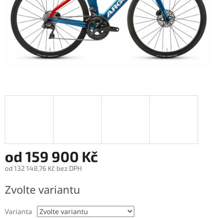
od
159 900 Kč
od
132 148,76 Kč
bez DPH
Měrná
Zvolte variantu
cena:
Varianta