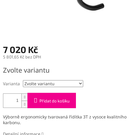
7 020 Kč
5 801,65 Kč bez DPH
Měrná
Zvolte variantu
cena:
Varianta
Přidat do košíku
Výborně ergonomicky tvarovaná řídítka 3T z vysoce kvalitního
karbonu.
Detailní informace