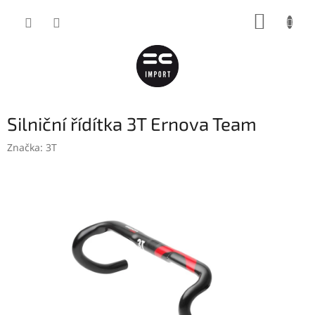
Přejít
NÁKUP
na
obsah
KOŠÍK
Silniční řídítka 3T Ernova Team
Značka:
3T