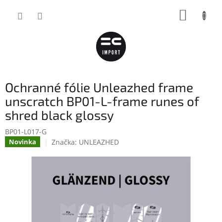
Přejít
NÁKUP
na
obsah
KOŠÍK
Ochranné fólie Unleazhed frame
unscratch BP01-L-frame runes of
shred black glossy
BP01-L017-G
Značka:
UNLEAZHED
Novinka