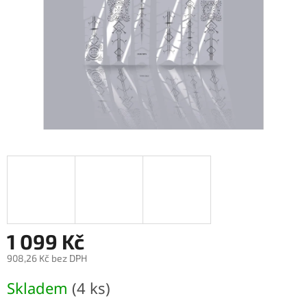
1 099 Kč
908,26 Kč bez DPH
Měrná
Skladem
(4 ks)
cena: