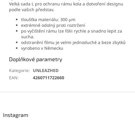
Velká sada L pro ochranu rámu kola a dotvoření designu
podle vašich představ.
tloušťka materiálu: 300 µm
extrémně odolný proti roztržení
po vyčištění rámu lze fólii rychle a snadno lepit za
sucha.
odstranění filmu je velmi jednoduché a beze zbytků
vyrobeno v Německu
Doplňkové parametry
Kategorie
:
UNLEAZHED
EAN
:
4260711722660
Z
á
p
a
Instagram
t
í