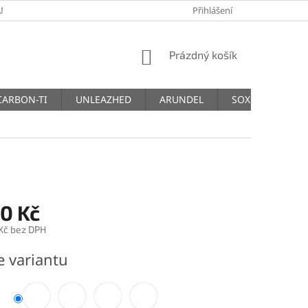
NY OSOBNÍCH ÚDAJŮ
Přihlášení
NÁKUPNÍ
Prázdný košík
KOŠÍK
CARBON-TI
UNLEAZHED
ARUNDEL
SOX
THM
00 Kč
 Kč bez DPH
e variantu