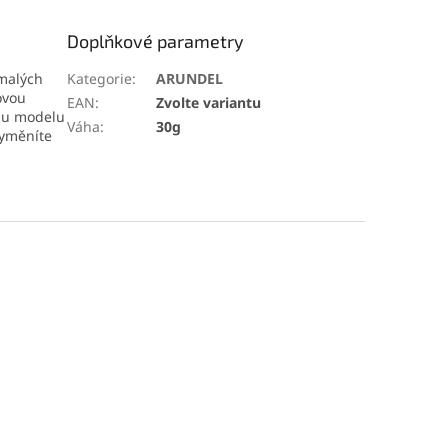
Doplňkové parametry
 malých
Kategorie
:
ARUNDEL
ovou
EAN
:
Zvolte variantu
ímu modelu
Váha
:
30g
vyměníte