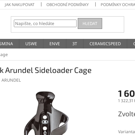
JAK NAKUPOVAT
OBCHODNÍ PODMÍNKY
PODMÍNKY OCHRA
HLEDAT
SMINA
USWE
ENVE
3T
CERAMICSPEED
Cage
k Arundel Sideloader Cage
:
ARUNDEL
1 6
1 322,31
Měrná
Zvolt
cena:
Varianta