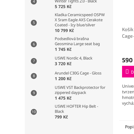
Winter Tights 2.0 - Black
5 725 Kč
Kladka Ceramicspeed OSPW
X Sram Eagle AXS Cerakote
Coated - Icy blue/silver
Košík
10 799 Kč
Cage
Podsedlová brašna
Geosmina Large seat bag
1 745 Kč
USWE Nordic 4, Black
590
3 720 Kč
D
Arundel C30G Cage - Gloss
1 200 Kč
Univer
USWE VST Backprotector for
tvrze
zippered daypack
hmotn
1 475 Kč
vychá
USWE HOFTER Hip Belt -
karbo
Black
Mandi
799 Kč
Popi