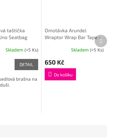
vá taštička
Omotávka Arundel
Uno Seatbag
Wraptor Wrap Bar Tape -
Další
produkt
BLACK
Skladem
(>5 Ks)
Skladem
(>5 Ks)
650 Kč
DETAIL
Do košíku
sedlová brašna na
duši.