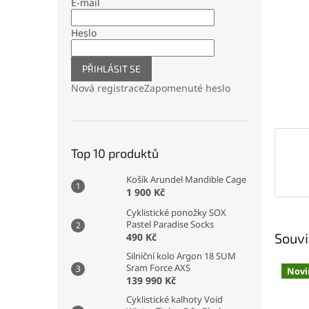
n
E-mail
e
l
Heslo
PŘIHLÁSIT SE
Nová registrace
Zapomenuté heslo
Top 10 produktů
Košík Arundel Mandible Cage
1 900 Kč
Cyklistické ponožky SOX
Pastel Paradise Socks
Souvi
490 Kč
Silniční kolo Argon 18 SUM
Sram Force AXS
Novi
139 990 Kč
Cyklistické kalhoty Void