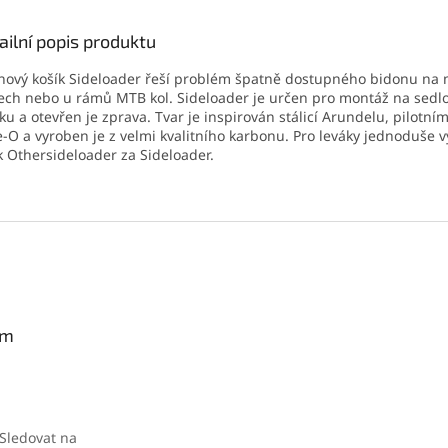
ailní popis produktu
nový košík Sideloader řeší problém špatně dostupného bidonu na
ch nebo u rámů MTB kol. Sideloader je určen pro montáž na sedl
ku a otevřen je zprava. Tvar je inspirován stálicí Arundelu, pilotn
-O a vyroben je z velmi kvalitního karbonu. Pro leváky jednoduše 
k Othersideloader za Sideloader.
am
Sledovat na