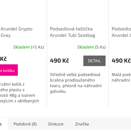
 Arundel Grypto
Podsedlová taštička
Podsedlo
-Gray
Arundel Tubi Seatbag
Arundel 
Skladem
(>5 Ks)
Skladem
(5 Ks)
 Kč
490 Kč
490 Kč
DETAIL
o košíku
Středně velká podsedlová
Malá pod
brašna prodlouženého
náhradní 
zální košík z
tvaru, přesně na náhradní
ného plastu s
galusku.
ostí 48g a tvarem
zejícím z oblíbených
nových modelů
ble.
s
Podobné (8)
Diskuze
Značka