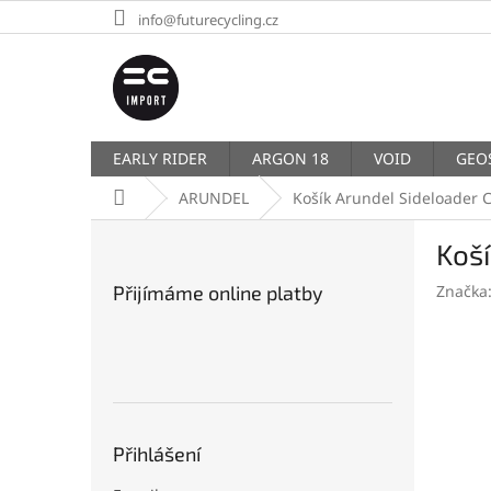
Přejít
info@futurecycling.cz
na
obsah
EARLY RIDER
ARGON 18
VOID
GEO
Domů
ARUNDEL
Košík Arundel Sideloader 
P
Koší
o
s
Přijímáme online platby
Značka
t
r
a
n
n
í
p
Přihlášení
a