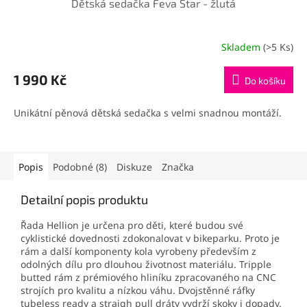
Dětská sedačka Feva Star - žlutá
Skladem
(>5 Ks)
1 990 Kč
Do košíku
Unikátní pěnová dětská sedačka s velmi snadnou montáží.
Popis
Podobné (8)
Diskuze
Značka
Detailní popis produktu
Řada Hellion je určena pro děti, které budou své
cyklistické dovednosti zdokonalovat v bikeparku. Proto je
rám a další komponenty kola vyrobeny především z
odolných dílu pro dlouhou životnost materiálu. Tripple
butted rám z prémiového hliníku zpracovaného na CNC
strojích pro kvalitu a nízkou váhu. Dvojstěnné ráfky
tubeless ready a straigh pull dráty vydrží skoky i dopady.