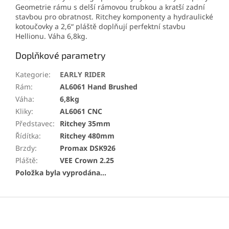
Geometrie rámu s delší rámovou trubkou a kratší zadní
stavbou pro obratnost. Ritchey komponenty a hydraulické
kotoučovky a 2,6“ pláště doplňují perfektní stavbu
Hellionu. Váha 6,8kg.
Doplňkové parametry
Kategorie
:
EARLY RIDER
Rám
:
AL6061 Hand Brushed
Váha
:
6,8kg
Kliky
:
AL6061 CNC
Představec
:
Ritchey 35mm
Řídítka
:
Ritchey 480mm
Brzdy
:
Promax DSK926
Pláště
:
VEE Crown 2.25
Položka byla vyprodána…
Z
á
p