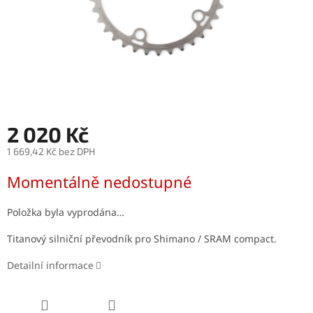
2 020 Kč
1 669,42 Kč bez DPH
Měrná
Momentálně nedostupné
cena:
Položka byla vyprodána…
Titanový silniční převodník pro Shimano / SRAM compact.
Detailní informace