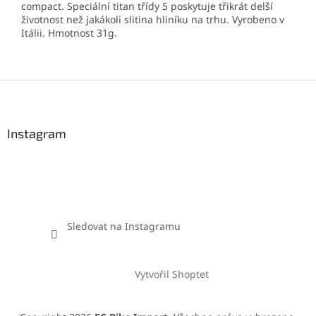
compact.
Speciální titan třídy 5 poskytuje třikrát delší
životnost než jakákoli slitina hliníku na trhu.
Vyrobeno v
Itálii.
Hmotnost 31g.
Z
á
p
a
Instagram
t
í
Sledovat na Instagramu
Vytvořil Shoptet