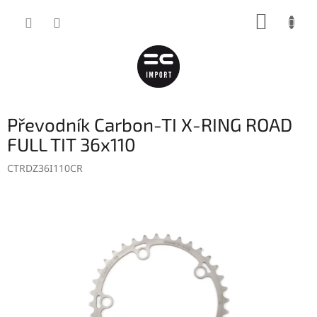
Přejít
NÁKUP
na
obsah
KOŠÍK
Převodník Carbon-TI X-RING ROAD
FULL TIT 36x110
CTRDZ36I110CR