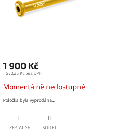
1 900 Kč
1 570,25 Kč bez DPH
Měrná
Momentálně nedostupné
cena:
Položka byla vyprodána…
ZEPTAT SE
SDÍLET