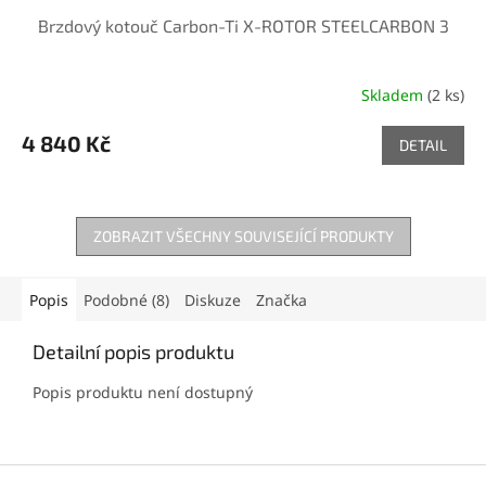
Brzdový kotouč Carbon-Ti X-ROTOR STEELCARBON 3
Skladem
(2 ks)
4 840 Kč
DETAIL
ZOBRAZIT VŠECHNY SOUVISEJÍCÍ PRODUKTY
Popis
Podobné (8)
Diskuze
Značka
Detailní popis produktu
Popis produktu není dostupný
Z