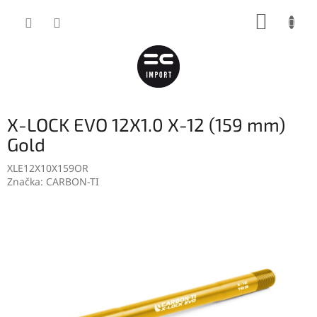
Přejít
NÁKUP
na
obsah
KOŠÍK
X-LOCK EVO 12X1.0 X-12 (159 mm)
Gold
XLE12X10X159OR
Značka:
CARBON-TI