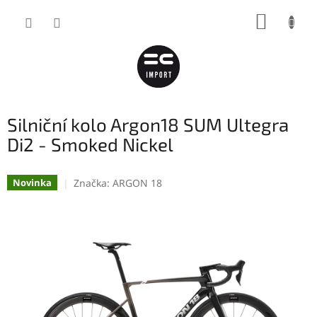
Přejít
NÁKUP
na
obsah
KOŠÍK
Silniční kolo Argon18 SUM Ultegra
Di2 - Smoked Nickel
Značka:
ARGON 18
Novinka