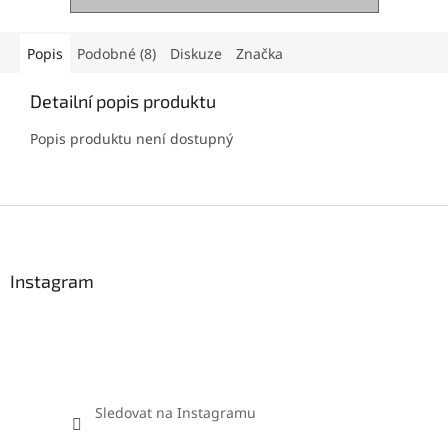
Popis
Podobné (8)
Diskuze
Značka
Detailní popis produktu
Popis produktu není dostupný
Z
á
p
a
Instagram
t
í
Sledovat na Instagramu