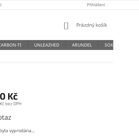
NY OSOBNÍCH ÚDAJŮ
Přihlášení
NÁKUPNÍ
Prázdný košík
KOŠÍK
CARBON-TI
UNLEAZHED
ARUNDEL
SOX
THM
0 Kč
 Kč bez DPH
otaz
 byla vyprodána…