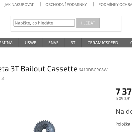
JAK NAKUPOVAT
OBCHODNÍ PODMÍNKY
PODMÍNKY OCHRA
HLEDAT
SMINA
USWE
ENVE
3T
CERAMICSPEED
ta 3T Bailout Cassette
6410DBCR08W
:
3T
7 37
6 090,91
Měrná
Na d
cena:
Položka