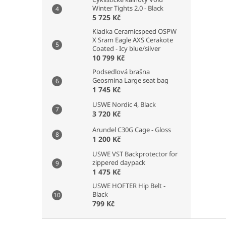
Winter Tights 2.0 - Black
5 725 Kč
Kladka Ceramicspeed OSPW
X Sram Eagle AXS Cerakote
Coated - Icy blue/silver
10 799 Kč
Podsedlová brašna
Geosmina Large seat bag
1 745 Kč
USWE Nordic 4, Black
3 720 Kč
Arundel C30G Cage - Gloss
1 200 Kč
USWE VST Backprotector for
zippered daypack
1 475 Kč
USWE HOFTER Hip Belt -
Black
799 Kč
Z