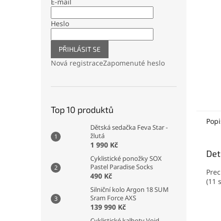
n
E-mail
e
l
Heslo
PŘIHLÁSIT SE
Nová registrace
Zapomenuté heslo
Top 10 produktů
Popi
Dětská sedačka Feva Star -
žlutá
1 990 Kč
Det
Cyklistické ponožky SOX
Pastel Paradise Socks
Prec
490 Kč
(11 
Silniční kolo Argon 18 SUM
Sram Force AXS
139 990 Kč
Cyklistické kalhoty Void