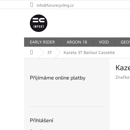
Přejít
info@futurecycling.cz
na
obsah
EARLY RIDER
ARGON 18
VOID
GEO
Domů
3T
Kazeta 3T Bailout Cassette
P
Kaze
o
s
Přijímáme online platby
Značka
t
r
a
n
n
í
p
Přihlášení
a