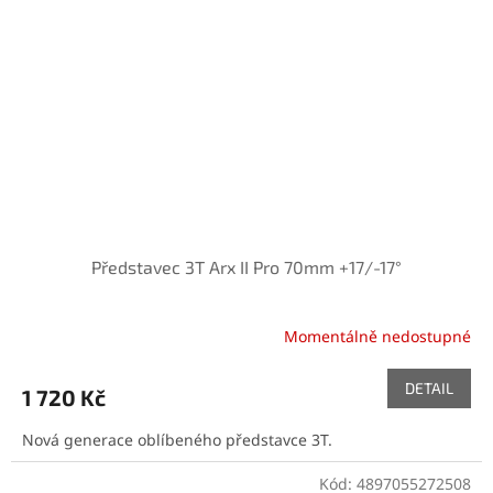
Představec 3T Arx II Pro 70mm +17/-17°
Momentálně nedostupné
DETAIL
1 720 Kč
Nová generace oblíbeného představce 3T.
Kód:
4897055272508