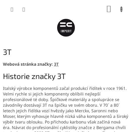
Přejít
NÁKUP
na
obsah
KOŠÍK
3T
Webová stránka značky:
3T
Historie značky 3T
Italský výrobce komponentů začal produkcí řídítek v roce 1961.
Velmi rychle si jejich komponenty oblíbili nejlepší
profesionálové té doby. Špičkové materiály a spolupráce se
závodníky dostávají 3T na špičku ve svém oboru. V 70´ a 80´
letech jejich řídítka vozí hvězdy jako Merckx, Saronni nebo
Moser, kterým vyhovuje hlavně nízká váha komponentů a široký
výběr tvaru oblouku. Po příchodu karbonu však začíná nová
éra. Návrat do profesionální cyklistiky značce z Bergama chvíli