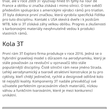
trval, ale v roce 2009 3T využívají hned tři týmy na Tour de
France a oblibu si značka získává i mimo silnici. O tom svědčí
především spolupráce s americkými výrobci rámů pro triatlon.
3T byla dokonce první značkou, která vyrobila specifická řídítka
pro tuto disciplínu. Kontakt s USA otevírá dveře i k jezdcům
MTB, kde si 3T získává záhy velkou oblibu. Progres a zkušenosti
s karbonovými materiály nevyhnutelně vedou k produkci
vlastních rámů.
Kola 3T
První rám 3T Exploro firma produkuje v roce 2016. Jedná se o
hybridní gravelový model s důrazem na aerodynamiku, který je
stále považován za revoluční u vyznavačů této stále
populárnější disciplíny. Čistě silniční rám nese jméno Strada.
Lehký aerodynamický a tvarově atraktivní konstrukce je tu pro
cyklisty, kteří chtějí jedinečné, rychlé a designově odlišné kolo
té nejvyšší kvality. Komponenty 3T nadále přesvědčují své
uživatele perfektním zpracováním všech materiálů, nízkou
váhou a funkčním tvarováním, které je mezi konkurencí
unikátní.