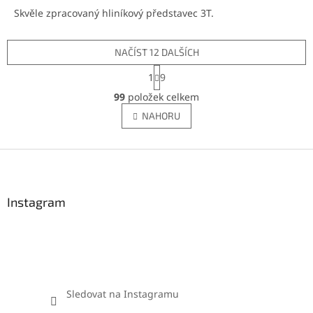
Skvěle zpracovaný hliníkový představec 3T.
NAČÍST 12 DALŠÍCH
S
1
9
t
O
r
99
položek celkem
v
á
l
NAHORU
n
á
k
d
o
v
Z
a
á
c
á
n
í
p
í
p
a
Instagram
r
t
v
í
k
y
v
ý
p
Sledovat na Instagramu
i