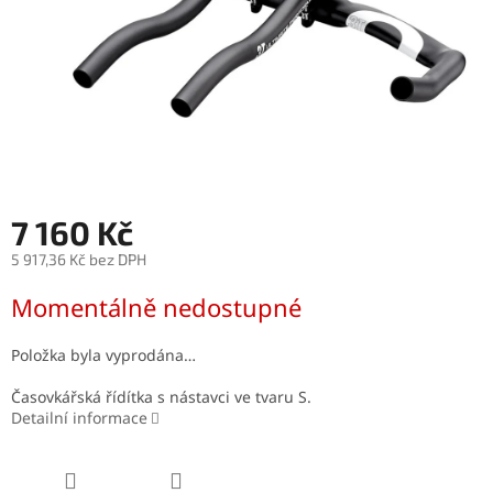
7 160 Kč
5 917,36 Kč bez DPH
Měrná
Momentálně nedostupné
cena:
Položka byla vyprodána…
Časovkářská řídítka s nástavci ve tvaru S.
Detailní informace