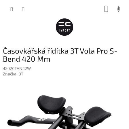
Přejít
NÁKUP
na
obsah
KOŠÍK
Časovkářská řídítka 3T Vola Pro S-
Bend 420 Mm
4202CTAN42W
Značka:
3T