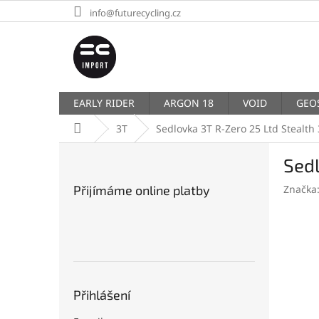
Přejít
info@futurecycling.cz
na
obsah
EARLY RIDER
ARGON 18
VOID
GEO
Domů
3T
Sedlovka 3T R-Zero 25 Ltd Stealt
P
Sedl
o
s
Přijímáme online platby
Značka
t
r
a
n
n
í
p
Přihlášení
a