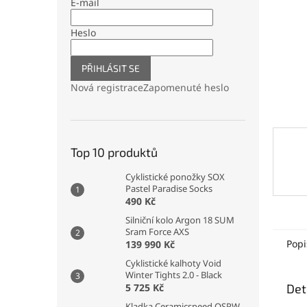
n
E-mail
e
l
Heslo
PŘIHLÁSIT SE
Nová registrace
Zapomenuté heslo
Top 10 produktů
Cyklistické ponožky SOX
Pastel Paradise Socks
490 Kč
Silniční kolo Argon 18 SUM
Sram Force AXS
Popi
139 990 Kč
Cyklistické kalhoty Void
Winter Tights 2.0 - Black
Det
5 725 Kč
Kladka Ceramicspeed OSPW