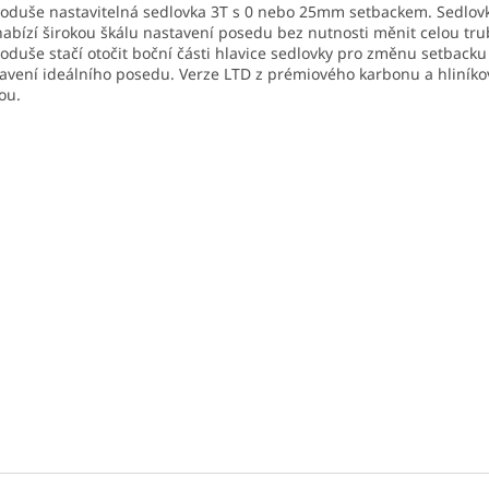
oduše nastavitelná sedlovka 3T s 0 nebo 25mm setbackem. Sedlov
nabízí širokou škálu nastavení posedu bez nutnosti měnit celou tru
oduše stačí otočit boční části hlavice sedlovky pro změnu setbacku
avení ideálního posedu. Verze LTD z prémiového karbonu a hliník
ou.