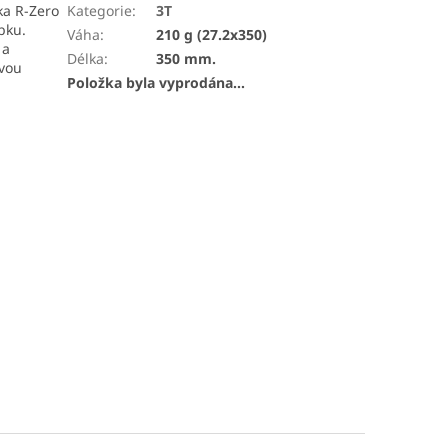
ka R-Zero
Kategorie
:
3T
bku.
Váha
:
210 g (27.2x350)
 a
Délka
:
350 mm.
ovou
Položka byla vyprodána…