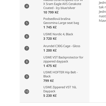
Jedn
X Sram Eagle AXS Cerakote
tak 
Coated - Icy blue/silver
Jedn
10 799 Kč
nast
Podsedlová brašna
hlav
Geosmina Large seat bag
1 745 Kč
USWE Nordic 4, Black
3 720 Kč
Arundel C30G Cage - Gloss
1 200 Kč
USWE VST Backprotector for
zippered daypack
1 475 Kč
USWE HOFTER Hip Belt -
Black
799 Kč
USWE Zippered VST 16L
Daypack
5 230 Kč
Z