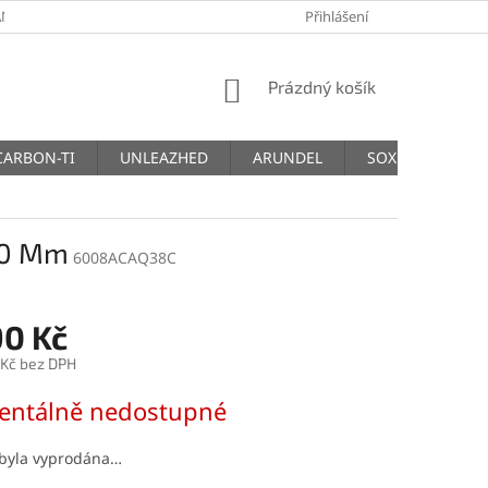
NY OSOBNÍCH ÚDAJŮ
Přihlášení
NÁKUPNÍ
Prázdný košík
KOŠÍK
CARBON-TI
UNLEAZHED
ARUNDEL
SOX
THM
350 Mm
6008ACAQ38C
90 Kč
 Kč bez DPH
ntálně nedostupné
 byla vyprodána…