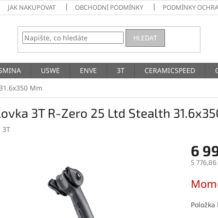
JAK NAKUPOVAT
OBCHODNÍ PODMÍNKY
PODMÍNKY OCHRA
HLEDAT
SMINA
USWE
ENVE
3T
CERAMICSPEED
h 31.6x350 Mm
ovka 3T R-Zero 25 Ltd Stealth 31.6x
:
3T
6 9
5 776,86
Měrná
Mome
cena:
Položka