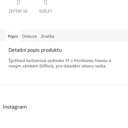
ZEPTAT SE
SDÍLET
Popis
Diskuze
Značka
Detailní popis produktu
Špičková karbonová sedlovka 3T s hliníkovou hlavou a
novým zámkem Difflock, pro doladění sklonu sedla.
Z
á
p
a
Instagram
t
í