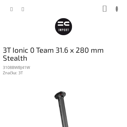
Přejít
NÁKUP
na
obsah
KOŠÍK
3T Ionic 0 Team 31.6 x 280 mm
Stealth
3108BWBJ41W
Značka:
3T