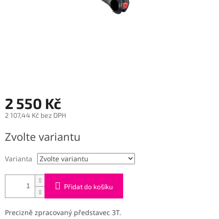
2 550 Kč
2 107,44 Kč bez DPH
Měrná
Zvolte variantu
cena:
Varianta
Přidat do košíku
Precizně zpracovaný představec 3T.