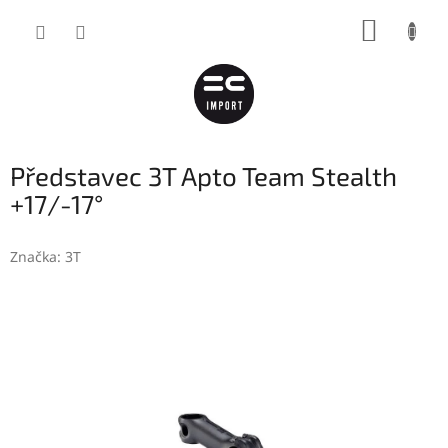
Přejít
NÁKUP
na
obsah
KOŠÍK
Představec 3T Apto Team Stealth
+17/-17°
Značka:
3T