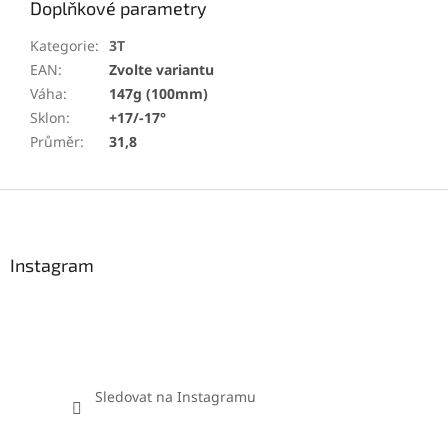
Doplňkové parametry
Kategorie
:
3T
EAN
:
Zvolte variantu
Váha
:
147g (100mm)
Sklon
:
+17/-17°
Průměr
:
31,8
Z
á
p
a
Instagram
t
í
Sledovat na Instagramu