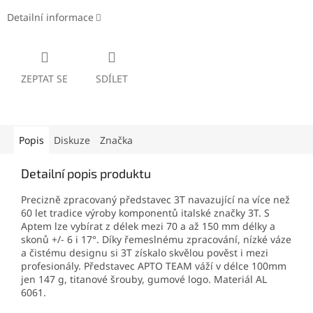
Detailní informace
ZEPTAT SE
SDÍLET
Popis
Diskuze
Značka
Detailní popis produktu
Precizně zpracovaný představec 3T navazující na více než
60 let tradice výroby komponentů italské značky 3T. S
Aptem lze vybírat z délek mezi 70 a až 150 mm délky a
skonů +/- 6 i 17°. Díky řemeslnému zpracování, nízké váze
a čistému designu si 3T získalo skvělou pověst i mezi
profesionály. Představec APTO TEAM váží v délce 100mm
jen 147 g, titanové šrouby, gumové logo. Materiál AL
6061.