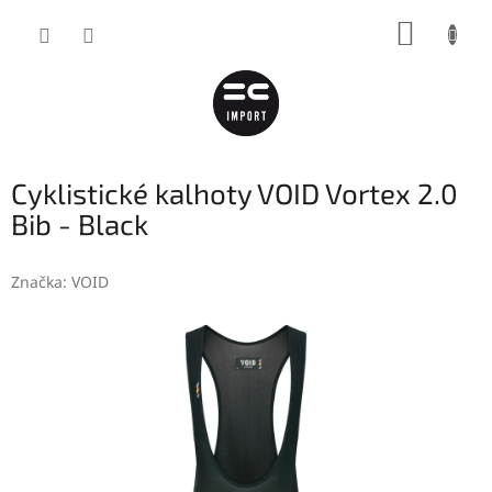
Přejít
NÁKUP
na
obsah
KOŠÍK
Cyklistické kalhoty VOID Vortex 2.0
Bib - Black
Značka:
VOID