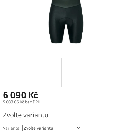
6 090 Kč
5 033,06 Kč bez DPH
Měrná
Zvolte variantu
cena:
Varianta