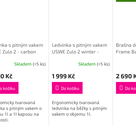
nka s pitným vakem
Ledvinka s pitným vakem
Brašna 
Zulo 2 - carbon
USWE Zulo 2 winter -
Frame B
carbon black
Skladem
(>5 ks)
Skladem
(>5 ks)
90 Kč
1 999 Kč
2 690 
o košíku
Do košíku
Do ko
omicky tvarovaná
Ergonomicky tvarovaná
nka s pitným vakem o
ledvinka na běžky s pitným
u 1l a 1l kapsou na
vakem o objemu 1l.
osti.