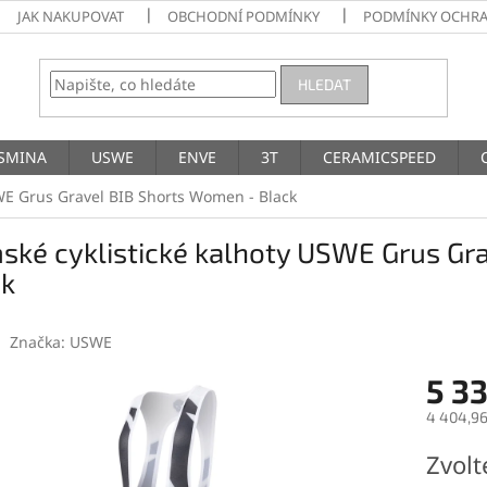
JAK NAKUPOVAT
OBCHODNÍ PODMÍNKY
PODMÍNKY OCHRA
HLEDAT
SMINA
USWE
ENVE
3T
CERAMICSPEED
WE Grus Gravel BIB Shorts Women - Black
ské cyklistické kalhoty USWE Grus Gr
ck
Značka:
USWE
5 3
4 404,96
Měrná
Zvolt
cena: