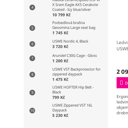
X Sram Eagle AXS Cerakote
Coated - Icy blue/silver
10 799 Kč
Podsedlová brašna
Geosmina Large seat bag
1 745 Kč
USWE Nordic 4, Black
Ledvi
3 720 Kč
USWE 
black
Arundel C30G Cage - Gloss
1 200 Kč
USWE VST Backprotector for
2 0
zippered daypack
1 475 Kč
D
USWE HOFTER Hip Belt -
Black
Ergon
799 Kč
ledvi
USWE Zippered VST 16L
objem
Daypack
drobn
5 230 Kč