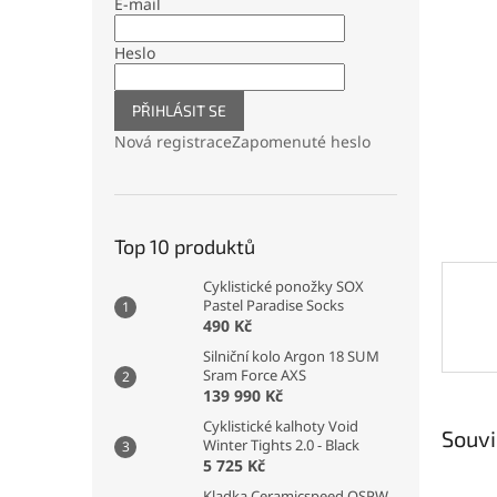
n
E-mail
e
l
Heslo
PŘIHLÁSIT SE
Nová registrace
Zapomenuté heslo
Top 10 produktů
Cyklistické ponožky SOX
Pastel Paradise Socks
490 Kč
Silniční kolo Argon 18 SUM
Sram Force AXS
139 990 Kč
Cyklistické kalhoty Void
Souvi
Winter Tights 2.0 - Black
5 725 Kč
Kladka Ceramicspeed OSPW