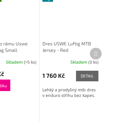
do rámu Uswe
Dres USWE Luftig MTB
ag Small
Jersey - Red
Další
produkt
Skladem
(>5 ks)
Skladem
(3 ks)
Kč
1 760 Kč
DETAIL
šíku
Lehký a prodyšný mtb dres
v enduro střihu bez kapes.