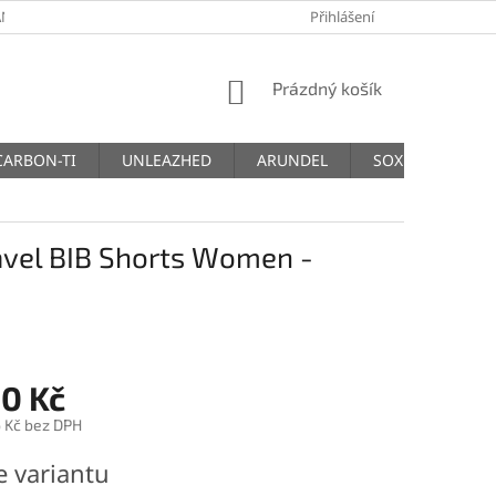
NY OSOBNÍCH ÚDAJŮ
Přihlášení
NÁKUPNÍ
Prázdný košík
KOŠÍK
CARBON-TI
UNLEAZHED
ARUNDEL
SOX
THM
avel BIB Shorts Women -
30 Kč
 Kč bez DPH
e variantu