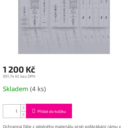
1 200 Kč
991,74 Kč bez DPH
Měrná
Skladem
(4 ks)
cena:
Přidat do košíku
Ochranná fólie z odolného materiálu proti poškrábání rámu v