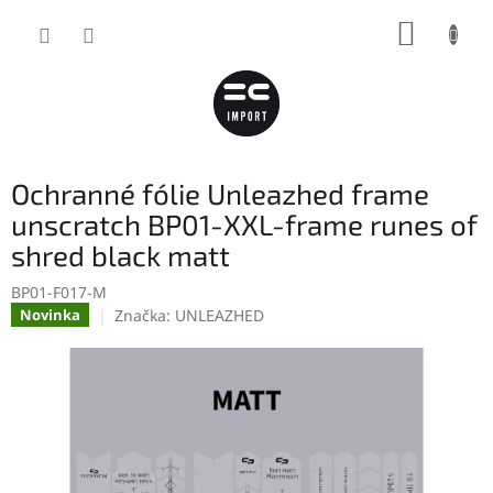
Přejít
NÁKUP
na
obsah
KOŠÍK
Ochranné fólie Unleazhed frame
unscratch BP01-XXL-frame runes of
shred black matt
BP01-F017-M
Značka:
UNLEAZHED
Novinka