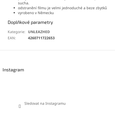
sucha.
odstranění filmu je velmi jednoduché a beze zbytků
vyrobeno v Německu
Doplňkové parametry
Kategorie
:
UNLEAZHED
EAN
:
4260711722653
Z
á
p
a
Instagram
t
í
Sledovat na Instagramu