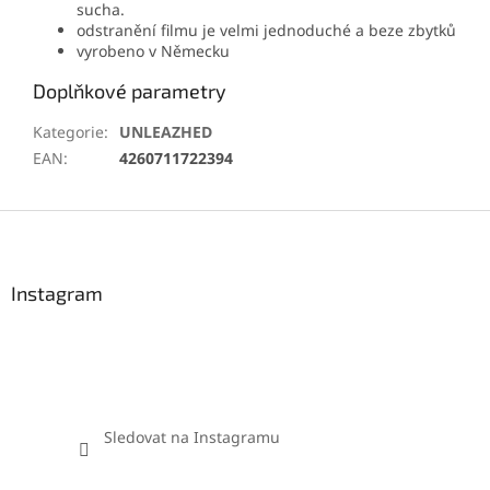
sucha.
odstranění filmu je velmi jednoduché a beze zbytků
vyrobeno v Německu
Doplňkové parametry
Kategorie
:
UNLEAZHED
EAN
:
4260711722394
Z
á
p
a
Instagram
t
í
Sledovat na Instagramu