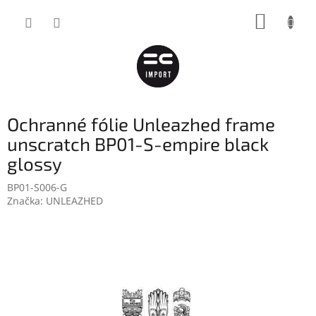
Přejít
NÁKUP
na
obsah
KOŠÍK
Ochranné fólie Unleazhed frame
unscratch BP01-S-empire black
glossy
BP01-S006-G
Značka:
UNLEAZHED