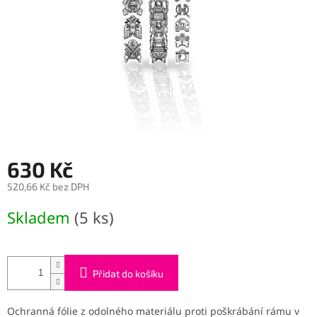
630 Kč
520,66 Kč bez DPH
Měrná
Skladem
(5 ks)
cena:
Přidat do košíku
Ochranná fólie z odolného materiálu proti poškrábání rámu v