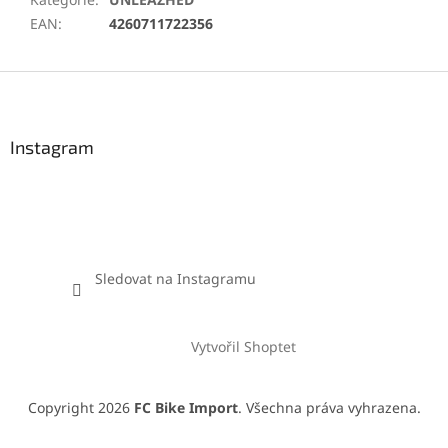
EAN
:
4260711722356
Z
á
p
a
Instagram
t
í
Sledovat na Instagramu
Vytvořil Shoptet
Copyright 2026
FC Bike Import
. Všechna práva vyhrazena.