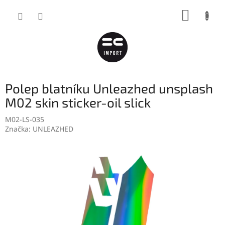
Přejít
NÁKUP
na
obsah
KOŠÍK
Polep blatníku Unleazhed unsplash
M02 skin sticker-oil slick
M02-LS-035
Značka:
UNLEAZHED