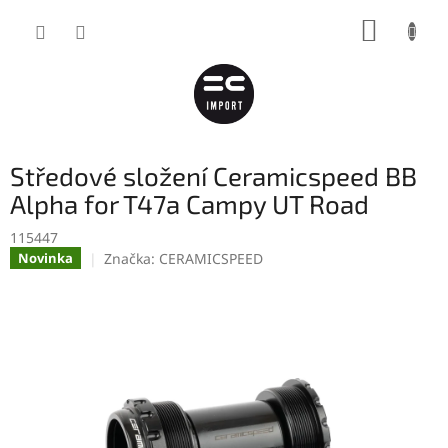
Přejít
NÁKUP
na
obsah
KOŠÍK
Středové složení Ceramicspeed BB
Alpha for T47a Campy UT Road
115447
Značka:
CERAMICSPEED
Novinka