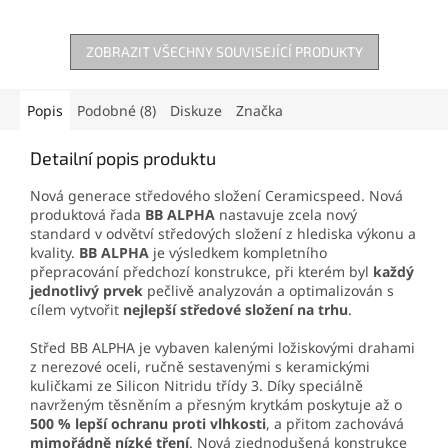
ZOBRAZIT VŠECHNY SOUVISEJÍCÍ PRODUKTY
Popis
Podobné (8)
Diskuze
Značka
Detailní popis produktu
Nová generace středového složení Ceramicspeed. Nová
produktová řada
BB ALPHA
nastavuje zcela nový
standard v odvětví středových složení z hlediska výkonu a
kvality.
BB ALPHA
je výsledkem kompletního
přepracování předchozí konstrukce, při kterém byl
každý
jednotlivý prvek
pečlivě analyzován a optimalizován s
cílem vytvořit
nejlepší středové složení na trhu
.
Střed BB ALPHA je vybaven kalenými ložiskovými drahami
z nerezové oceli, ručně sestavenými s keramickými
kuličkami ze Silicon Nitridu třídy 3. Díky speciálně
navrženým těsněním a přesným krytkám poskytuje až o
500 % lepší ochranu proti vlhkosti
, a přitom zachovává
mimořádně nízké tření
. Nová zjednodušená konstrukce