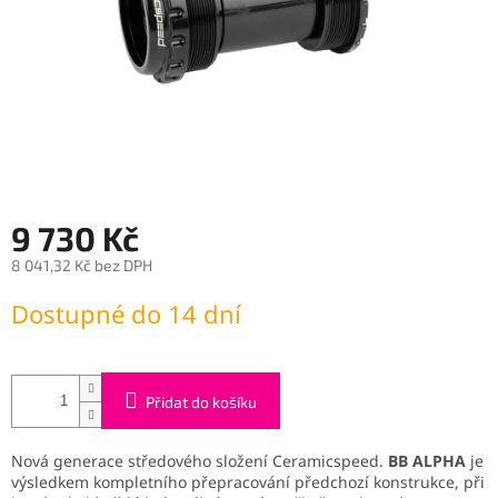
9 730 Kč
8 041,32 Kč bez DPH
Měrná
Dostupné do 14 dní
cena:
Přidat do košíku
Nová generace středového složení Ceramicspeed.
BB ALPHA
je
výsledkem kompletního přepracování předchozí konstrukce, při