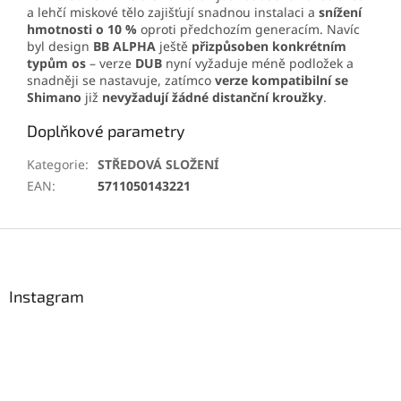
a lehčí miskové tělo zajišťují snadnou instalaci a
snížení
hmotnosti o 10 %
oproti předchozím generacím. Navíc
byl design
BB ALPHA
ještě
přizpůsoben konkrétním
typům os
– verze
DUB
nyní vyžaduje méně podložek a
snadněji se nastavuje, zatímco
verze kompatibilní se
Shimano
již
nevyžadují žádné distanční kroužky
.
Doplňkové parametry
Kategorie
:
STŘEDOVÁ SLOŽENÍ
EAN
:
5711050143221
Z
á
p
a
Instagram
t
í