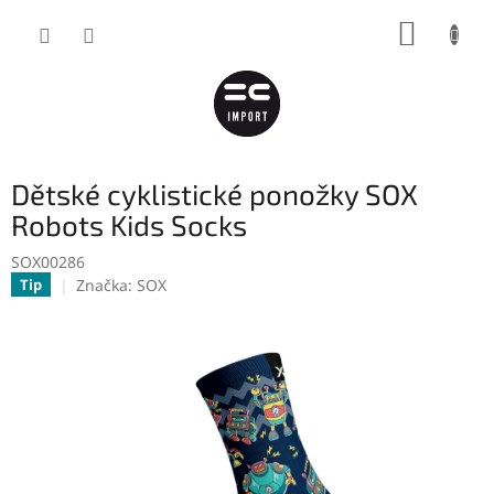
Přejít
NÁKUP
na
obsah
KOŠÍK
Dětské cyklistické ponožky SOX
Robots Kids Socks
SOX00286
Značka:
SOX
Tip