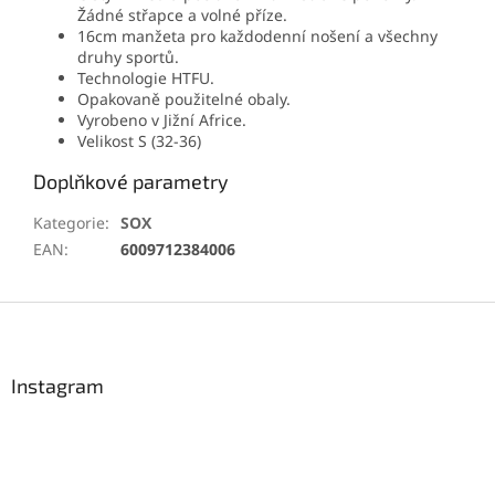
Žádné střapce a volné příze.
16cm manžeta pro každodenní nošení a všechny
druhy sportů.
Technologie HTFU.
Opakovaně použitelné obaly.
Vyrobeno v Jižní Africe.
Velikost S (32-36)
Doplňkové parametry
Kategorie
:
SOX
EAN
:
6009712384006
Z
á
p
a
Instagram
t
í