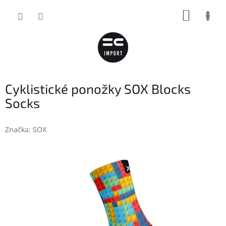
Přejít
NÁKUP
na
obsah
KOŠÍK
Cyklistické ponožky SOX Blocks
Socks
Značka:
SOX