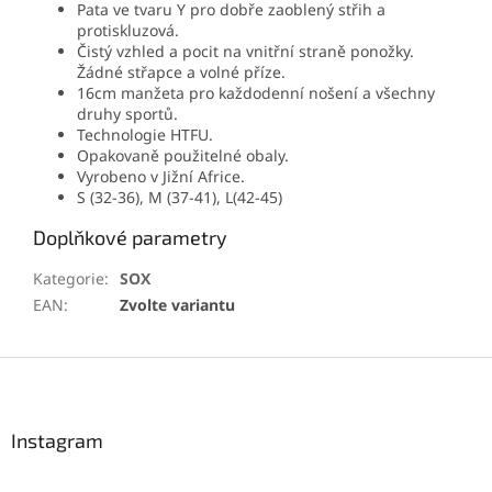
Pata ve tvaru Y pro dobře zaoblený střih a
protiskluzová.
Čistý vzhled a pocit na vnitřní straně ponožky.
Žádné střapce a volné příze.
16cm manžeta pro každodenní nošení a všechny
druhy sportů.
Technologie HTFU.
Opakovaně použitelné obaly.
Vyrobeno v Jižní Africe.
S (32-36), M (37-41), L(42-45)
Doplňkové parametry
Kategorie
:
SOX
EAN
:
Zvolte variantu
Z
á
p
a
Instagram
t
í