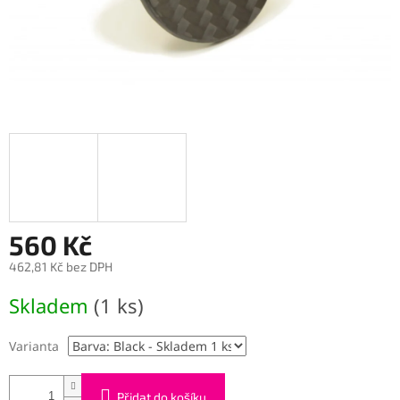
560 Kč
462,81 Kč bez DPH
Měrná
Skladem
(1 ks)
cena:
Varianta
Přidat do košíku