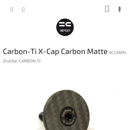
Přejít
NÁKUP
na
obsah
KOŠÍK
Carbon-Ti X-Cap Carbon Matte
XCCAMN
Značka:
CARBON-TI