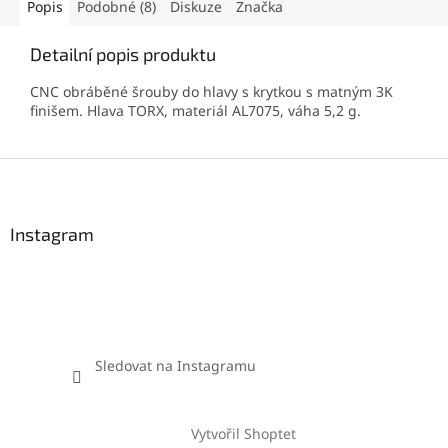
Popis
Podobné (8)
Diskuze
Značka
Detailní popis produktu
CNC obráběné šrouby do hlavy s krytkou s matným 3K
finišem. Hlava TORX, materiál AL7075, váha 5,2 g.
Z
á
p
a
Instagram
t
í
Sledovat na Instagramu
Vytvořil Shoptet