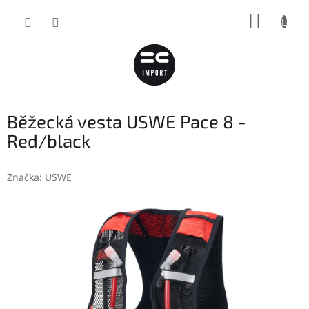
Přejít
NÁKUP
na
obsah
KOŠÍK
Běžecká vesta USWE Pace 8 -
Red/black
Značka:
USWE