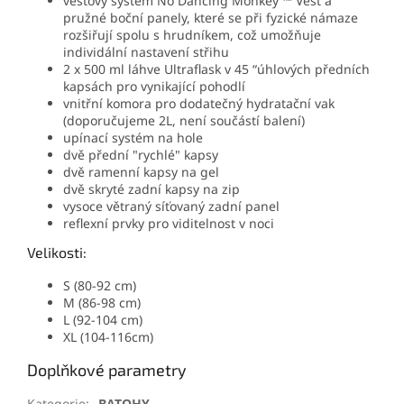
vestový systém No Dancing Monkey ™ Vest a
pružné boční panely, které se při fyzické námaze
rozšiřují spolu s hrudníkem, což umožňuje
individální nastavení střihu
2 x 500 ml láhve Ultraflask v 45 “úhlových předních
kapsách pro vynikající pohodlí
vnitřní komora pro dodatečný hydratační vak
(doporučujeme 2L, není součástí balení)
upínací systém na hole
dvě přední "rychlé" kapsy
dvě ramenní kapsy na gel
dvě skryté zadní kapsy na zip
vysoce větraný síťovaný zadní panel
reflexní prvky pro viditelnost v noci
Velikosti:
S (80-92 cm)
M (86-98 cm)
L (92-104 cm)
XL (
104-116cm)
Doplňkové parametry
Kategorie
:
BATOHY