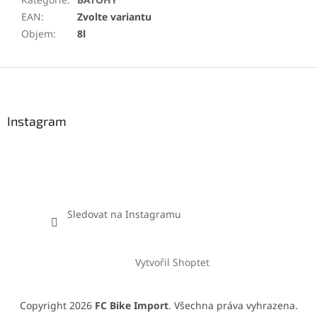
EAN
:
Zvolte variantu
Objem
:
8l
Z
á
p
a
Instagram
t
í
Sledovat na Instagramu
Vytvořil Shoptet
Copyright 2026
FC Bike Import
. Všechna práva vyhrazena.