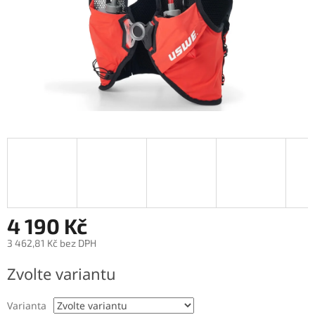
4 190 Kč
3 462,81 Kč bez DPH
Měrná
Zvolte variantu
cena:
Varianta