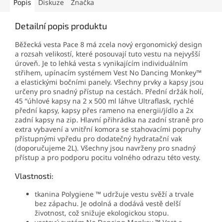
Popis
Diskuze
Značka
Detailní popis produktu
Běžecká vesta Pace 8 má zcela nový ergonomický design
a rozsah velikostí, které posouvají tuto vestu na nejvyšší
úroveň. Je to lehká vesta s vynikajícím individuálním
střihem, upínacím systémem Vest No Dancing Monkey™
a elastickými bočními panely. Všechny prvky a kapsy jsou
určeny pro snadný přístup na cestách. Přední držák holí,
45 “úhlové kapsy na 2 x 500 ml láhve Ultraflask, rychlé
přední kapsy, kapsy přes rameno na energii/jídlo a 2x
zadní kapsy na zip. Hlavní přihrádka na zadní straně pro
extra vybavení a vnitřní komora se stahovacími popruhy
přístupnými vpředu pro dodatečný hydratační vak
(doporučujeme 2L). Všechny jsou navrženy pro snadný
přístup a pro podporu pocitu volného odrazu této vesty.
Vlastnosti:
tkanina Polygiene ™ udržuje vestu svěží a trvale
bez zápachu. Je odolná a dodává vestě delší
životnost, což snižuje ekologickou stopu.