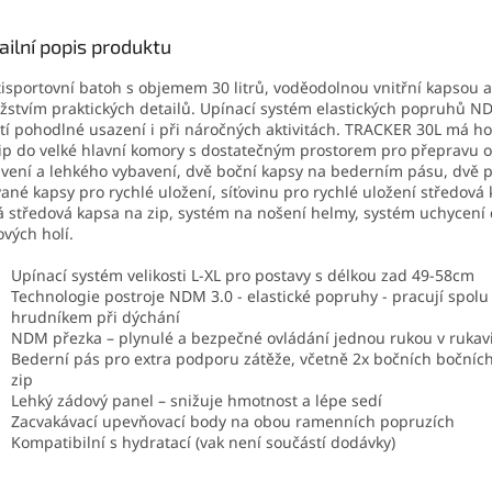
ailní popis produktu
isportovní batoh s objemem 30 litrů, voděodolnou vnitřní kapsou a
stvím praktických detailů. Upínací systém elastických popruhů N
stí pohodlné usazení i při náročných aktivitách. TRACKER 30L má ho
ip do velké hlavní komory s dostatečným prostorem pro přepravu 
vení a lehkého vybavení, dvě boční kapsy na bederním pásu, dvě 
vané kapsy pro rychlé uložení, síťovinu pro rychlé uložení středová
á středová kapsa na zip, systém na nošení helmy, systém uchycení
ových holí.
Upínací systém velikosti L-XL
pro postavy s délkou zad 49-58cm
Technologie postroje NDM 3.0 - elastické popruhy - pracují spolu
hrudníkem při dýchání
NDM přezka – plynulé a bezpečné ovládání jednou rukou v rukav
Bederní pás pro extra podporu zátěže, včetně 2x bočních bočníc
zip
Lehký zádový panel – snižuje hmotnost a lépe sedí
Zacvakávací upevňovací body na obou ramenních popruzích
Kompatibilní s hydratací (vak není součástí dodávky)