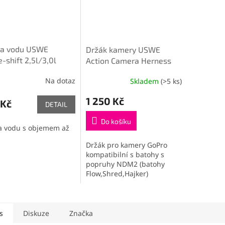
na vodu USWE
Držák kamery USWE
-shift 2,5l/3,0l
Action Camera Herness
NDM 2.0
Na dotaz
Skladem
(>5 ks)
1 250 Kč
 Kč
DETAIL
Do košíku
a vodu s objemem až
Držák pro kamery GoPro
kompatibilní s batohy s
popruhy NDM2 (batohy
Flow,Shred,Hajker)
s
Diskuze
Značka