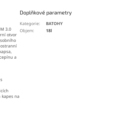
Doplňkové parametry
Kategorie
:
BATOHY
DM 3.0
Objem
:
18l
rní otvor
osobního
postranní
 kapsa,
 cepínu a
 s
icích
h kapes na