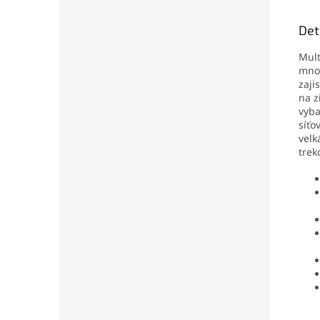
Det
Mult
množ
zaji
na z
vyba
síťo
velk
trek