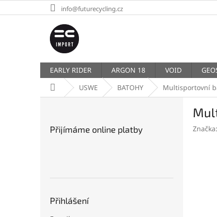
Přejít
info@futurecycling.cz
na
obsah
EARLY RIDER
ARGON 18
VOID
GEO
Domů
USWE
BATOHY
Multisportovní 
P
Mul
o
s
Přijímáme online platby
Značka
t
r
a
n
n
í
p
Přihlášení
a