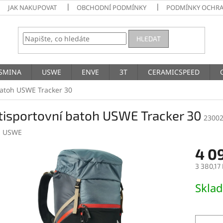
JAK NAKUPOVAT
OBCHODNÍ PODMÍNKY
PODMÍNKY OCHRA
HLEDAT
SMINA
USWE
ENVE
3T
CERAMICSPEED
batoh USWE Tracker 30
tisportovní batoh USWE Tracker 30
2300
:
USWE
4 0
3 380,17
Měrná
Skla
cena: