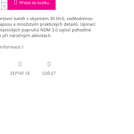
Přidat do košíku
rtovní batoh s objemem 30 litrů, voděodolnou
kapsou a množstvím praktických detailů. Upínací
lastických popruhů NDM 3.0 zajistí pohodlné
i při náročných aktivitách.
 informace
ZEPTAT SE
SDÍLET