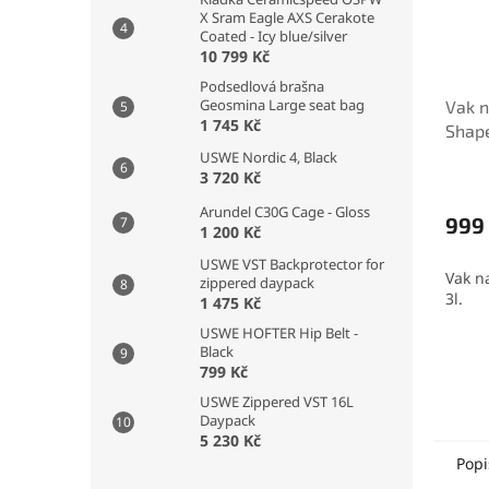
X Sram Eagle AXS Cerakote
Coated - Icy blue/silver
10 799 Kč
Podsedlová brašna
Geosmina Large seat bag
Vak 
1 745 Kč
Shape
USWE Nordic 4, Black
3 720 Kč
Arundel C30G Cage - Gloss
999
1 200 Kč
USWE VST Backprotector for
Vak n
zippered daypack
3l.
1 475 Kč
USWE HOFTER Hip Belt -
Black
799 Kč
USWE Zippered VST 16L
Daypack
5 230 Kč
Popi