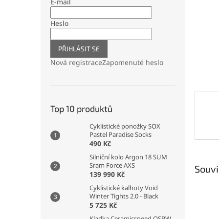
n
E-mail
e
l
Heslo
PŘIHLÁSIT SE
Nová registrace
Zapomenuté heslo
Top 10 produktů
Cyklistické ponožky SOX
Pastel Paradise Socks
490 Kč
Silniční kolo Argon 18 SUM
Sram Force AXS
Souvi
139 990 Kč
Cyklistické kalhoty Void
Winter Tights 2.0 - Black
5 725 Kč
Kladka Ceramicspeed OSPW