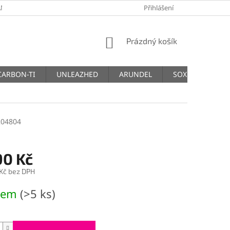
NY OSOBNÍCH ÚDAJŮ
Přihlášení
NÁKUPNÍ
Prázdný košík
KOŠÍK
CARBON-TI
UNLEAZHED
ARUNDEL
SOX
THM
204804
90 Kč
 Kč bez DPH
dem
(>5 ks)