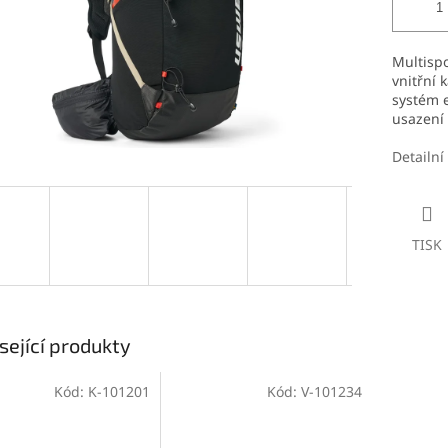
Multispo
vnitřní 
systém e
usazení 
Detailní
TISK
sející produkty
Kód:
K-101201
Kód:
V-101234